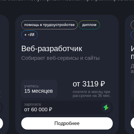
Веб-разработчик
Собирает веб-сервисы и сайты
Д
а
от 3119 ₽
учитесь:
15 месяцев
и
платите в месяц при
.
рассрочке на 36 мес.
зарплата:
от 60 000 ₽
Подробнее