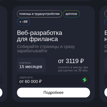
Веб-разработка
для фриланса
Собирайте страницы и сразу
С
зарабатывайте
к
от 3119 ₽
учитесь:
15 месяцев
и
платите в месяц при
.
рассрочке на 36 мес.
зарплата:
от 60 000 ₽
Подробнее