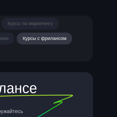
Курсы по маркетингу
овки
Курсы с фрилансом
илансе
ружайтесь