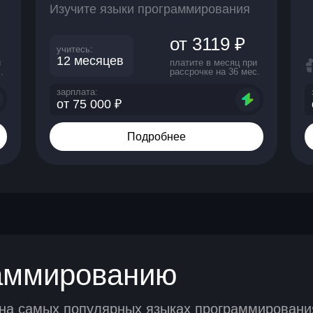
Изучите языки программирования
от 3119 ₽
учитесь:
12 месяцев
и
платите в месяц при
.
рассрочке на 36 мес.
зарплата:
от 75 000 ₽
Подробнее
раммированию
 на самых популярных языках программировани