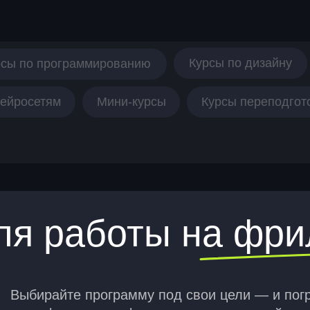
Курсы по дизайну
рсы по программированию
нейросетям
Мини-курсы
Курсы переподгот
ля работы на фр
Выбирайте программу под свои цели — и пог