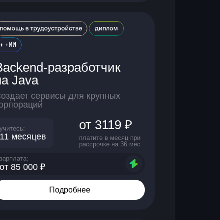
Backend-разработчик
на Java
оздает сервисы для крупных
орпораций
от 3119 ₽
учитесь:
11 месяцев
платите в месяц при
рассрочке на 36 мес.
зарплата:
от 85 000 ₽
Подробнее