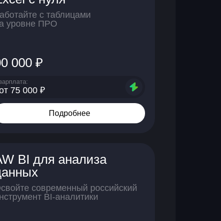
аботайте с таблицами
а уровне ПРО
00 000 ₽
зарплата:
от 75 000 ₽
Подробнее
AW BI для анализа
данных
свойте современный российский
нструмент BI-аналитики