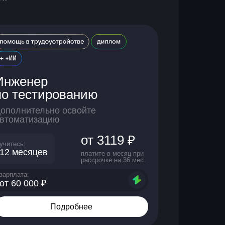
Инженер
по тестированию
ополнительно освойте
втоматизацию
от 3119 ₽
учитесь:
12 месяцев
платите в месяц при
рассрочке на 36 мес.
зарплата:
от 60 000 ₽
Подробнее