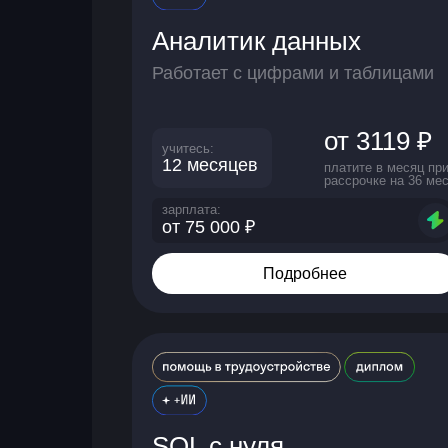
Аналитик данных
Работает с цифрами и таблицами
от 3119 ₽
учитесь:
12 месяцев
платите в месяц пр
рассрочке на 36 мес
зарплата:
от 75 000 ₽
Подробнее
SQL с нуля