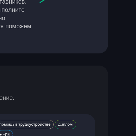
тавников.
ыполните
но
ия поможем
ение.