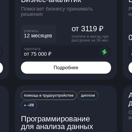
Помогает бизнесу принимать
Р
решения
н
от 3119 ₽
учитесь:
12 месяцев
платите в месяц при
и
рассрочке на 36 мес.
.
зарплата:
от 75 000 ₽
Подробнее
О
Программирование
и
для анализа данных