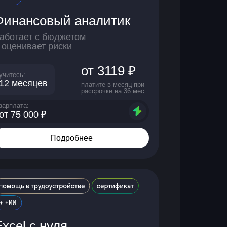
Финансовый аналитик
аботает с бюджетом
 оценивает риски
от 3119 ₽
учитесь:
12 месяцев
платите в месяц при
рассрочке на 36 мес.
зарплата:
от 75 000 ₽
Подробнее
Excel с нуля