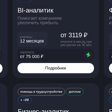
BI-аналитик
Помогает компаниям
Р
увеличить прибыль
и
от 3119 ₽
учитесь:
12 месяцев
платите в месяц при
и
рассрочке на 36 мес.
.
зарплата:
от 75 000 ₽
Подробнее
Бизнес-аналитик