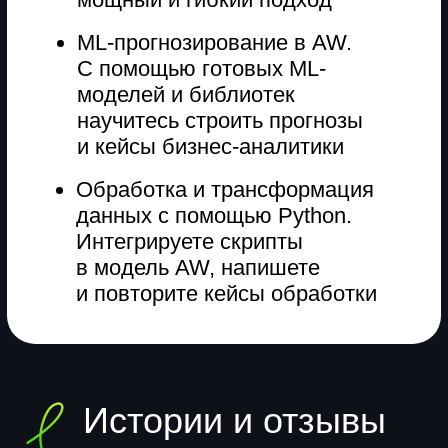
Курсы по программированию
Python-разработчик
Веб-разработчик
Java-разработчик
Инженер по тестированию
Веб-разработка для фриланса
JavaScript-разработчик
Backend-разработчик на Java
Frontend-разработчик
React-разработчик
Создание сайтов
Mastering Git