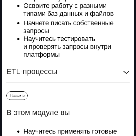
сами, а интерактивные дашборды
строятся за пару часов. Вместо сухой
таблицы — динамика, прогнозы
и болевые точки бизнеса в реальном
времени. Перешел на позицию BI-
разработчика в своей же компании.
Логист
Аналитик
Ярослава Демидова
Точка А
Управляла поставками в розничной сети:
каждый день сводила 15 таблиц
с остатками и транспортом. Из-за ошибок
часто возникали пересорты и кассовые
разрывы.