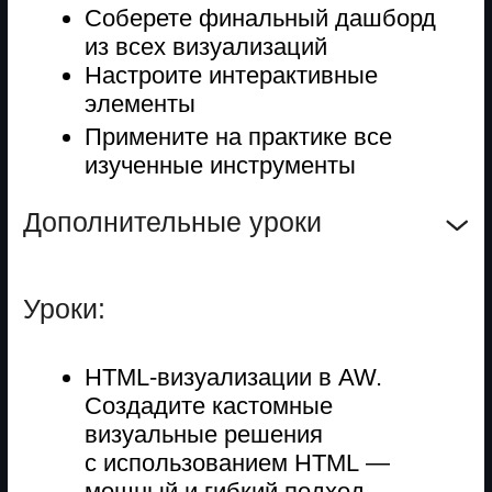
skypro-support@skyeng.ru
Курсы по маркетингу
Интернет-маркетолог
SMM-менеджер
СRM-менеджер
Специалист по контекстной
рекламе
Инфлюенс-менеджер
Таргетолог
Курсы по дизайну
Веб-дизайнер
Графический дизайнер
Курсы по управлению
Менеджер проектов
HR-менеджер
HR-менеджмент по работе
с зумерами