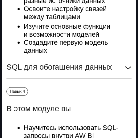
выпускников
Финансовый аналитик
BI-разработчик
Глеб Сорокин
Точка А
Тратил на отчеты для руководства по 3−4
дня: собирал данные из 1С и Excel,
вручную проверял на ошибки. На поиск
аномалий и причин отклонений времени
не хватало.
Точка Б
Настроил автоматический ETL-конвейер
в Power BI: теперь данные обновляются