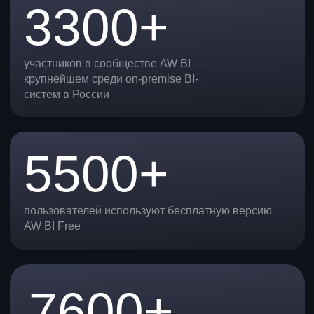
Чему вы научитесь
Строить модели данных
и подключать источники
Научитесь подключать файлы, базы данных
и облачные хранилища, а еще собирать
из них удобные модели данных.
Обогащать и трансформировать
данные
Освоите SQL, Python и ETL-инструменты
для обработки данных прямо
внутри AW BI.
Создавать визуализации
и дашборды
Узнаете, как делать интерактивные графики
и собирать полные BI-дашборды —
от базовых диаграмм до продвинутых
HTML- и кастомных решений.
Решать ключевые бизнес-задачи
Поймете, как анализировать и связывать
цифры с реальными целями и задачами