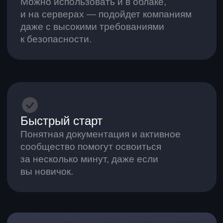
Победитель
«Акселератора Спринт»
От Фонда развития интернет-
инициатив (ФРИИ) в 2022 году.
Победитель конкурса «Битва
дашбордов и BI-систем» для
строительной отрасли
Решение было признано лучшим в 2023
году по мнению жюри из 13 топовых
компаний: ДОМ.РФ, Фонда «Сколково»,
ПИК, холдинга Setl Group и других.
AW BI — в реестре решений,
которые рекомендованы
Альянсом цифровых
лидеров России
Наряду с крупнейшими застройщиками
страны: ГК «Самолет», Setl Group и ЦДС.