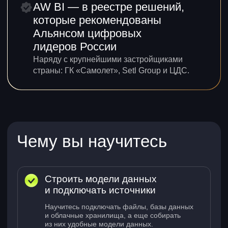
Узнаете, чем отличается Free-
версия от On-Prem
Сравните AW BI с другими BI-
системами
Зарегистрируетесь и начнете
работать на платформе
Источники данных
Навык 2
В этом модуле вы
Изучите, как подключаться
к различным источникам:
от файлов до баз данных
Научитесь заменять источники
Модели данных
Навык 3