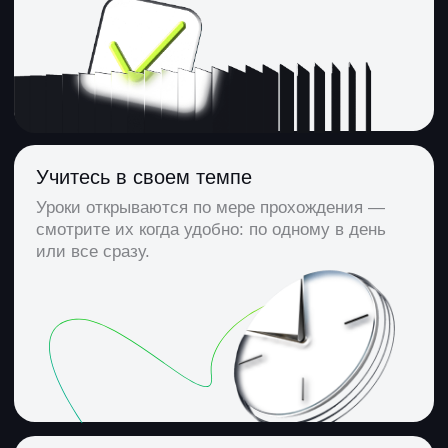
Что такое AW BI
Это российская BI-система.
Ее используют уже больше 250 компаний
по всей стране. Платформа помогает
бизнесу принимать решения на основе
данных: строить отчеты,
визуализировать метрики, искать слабые
места и экономить ресурсы. И всё это —
без помощи специалистов.
В отличие от западных сервисов, AW BI учитывает
требования российских компаний и продолжает
развиваться благодаря активному
профессиональному сообществу.