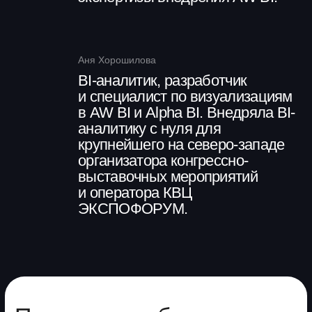
В этом модуле вы
Изучите базовые способы
визуализации данных в AW BI
Научитесь работать с карточками
KPI, диаграммами и сводными
таблицами
Создадите свои визуализации
Освоите редактирование
виджетов внутри платформы
Обогащение данных
на уровне агрегатов
Навык 7
В этом модуле вы
Узнаете, в каких сценариях
применять обогащенную
аналитику
Создадите свою расширенную