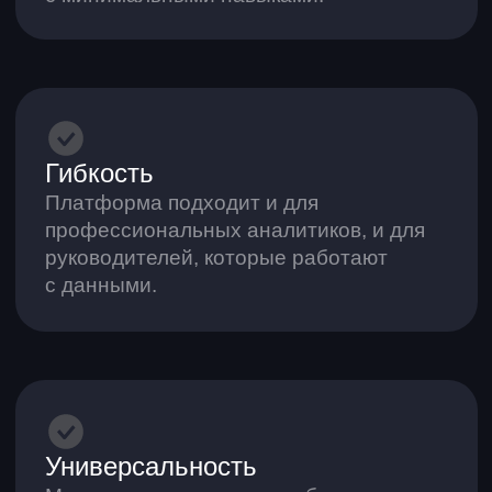
7600+
дашбордов сделали пользователи
за первые 6 месяцев 2025 года
11 700+
участников образовательных мероприятий
от команды AW BI
Лидер рейтинга российских
self-service BI-систем
По версии OSP (2024).
Входит в топ-10 BI-систем
По версии CNews (2022, 2023).