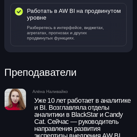
Освоите работу с разными
типами баз данных и файлов
Начнете писать собственные
запросы
Научитесь тестировать
и проверять запросы внутри
платформы
ETL-процессы
Навык 5
В этом модуле вы
Научитесь применять готовые
ETL-блоки внутри инструмента
Визуализация данных
Навык 6