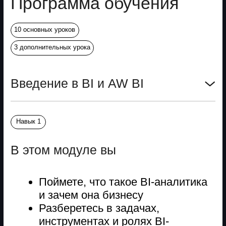
аналитику
Освоите расширенные методы
обработки данных в AW BI
Научитесь использовать
расчетные агрегаты
Продвинутые техники
визуализации
Навык 8
В этом модуле вы
Сделаете дашборд визуально
выразительным и узнаваемым
Научитесь настраивать стиль
дашборда: цвет, фон, шрифты
Дашборды
Навык 9