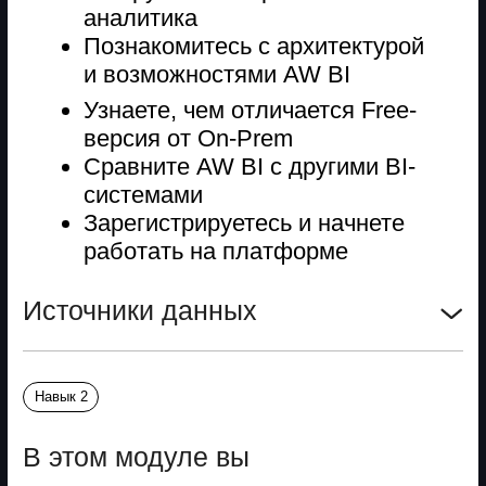
В этом модуле вы
Соберете дашборд под
бизнес-задачу
Итоговый проект
Навык 10
В этом модуле вы
Соберете финальный дашборд
из всех визуализаций
Настроите интерактивные
элементы
Примените на практике все
изученные инструменты
Дополнительные уроки