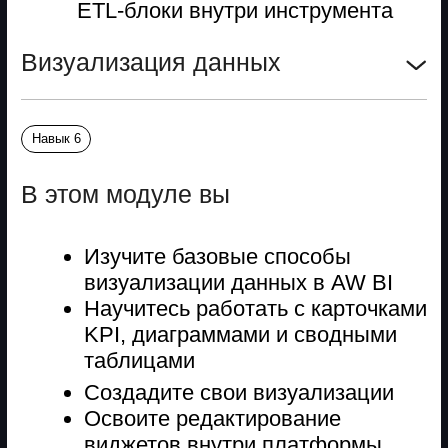
Точка Б
После учебы поняла, что аналитика
ей интереснее. Сменила профессию,
выросла в доходе до 135 000 ₽
и развивается в новой перспективной
сфере.
Руководитель отдела продаж
Руководитель со знанием AW BI
Александр Кислухин
Точка А
Каждую неделю собирал отчетность
по воронке продаж из CRM вручную:
тратил 8 часов на объединение данных,
а к концу месяца данные уже
устаревали. Это мешало быстро
реагировать на провалы в работе