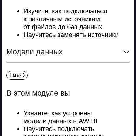
Уроки:
HTML-визуализации в AW.
Создадите кастомные
визуальные решения
с использованием HTML —
мощный и гибкий подход
ML-прогнозирование в AW.
С помощью готовых ML-
моделей и библиотек
научитесь строить прогнозы
и кейсы бизнес-аналитики
Обработка и трансформация
данных с помощью Python.
Интегрируете скрипты
в модель AW, напишете
и повторите кейсы обработки
данных
Истории и отзывы