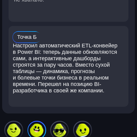
Как перейти на фриланс
Нейросети для Excel и Google Таблиц
Нейросети для учебы
ОАНО ДПО «Скаенг», 109 004, г. Москва,
вн. тер. г. муниципальный округ
Таганский, ул. Александра
Солженицына, д. 23А, стр. 4, пом. 2/1
Список обработчиков персональных
данных ОАНО
Лицензия на образовательную
деятельность
Сведения об образовательной
организации
Договор-оферта
Условия использования
Политика конфиденциальности