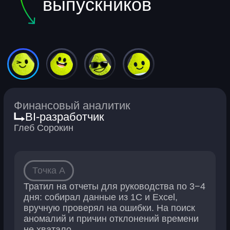
Курсы по аналитике
Аналитик данных
Excel для работы
SQL для анализа данных
Бизнес-аналитик
Продуктовый аналитик
BI-аналитик
Программирование
для анализа данных
Финансовый аналитик
Мини-курсы
Вайбкодинг: краткий курс
12 мини-курсов по нейросетям
20 базовых навыков личного развития
Нейросети для поиска работы
Нейросети для малого бизнеса
Как собрать ИИ-ассистента