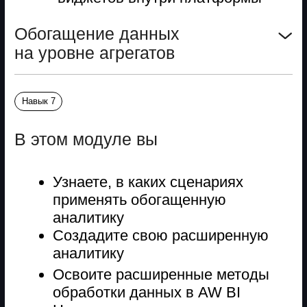
команды.
Точка Б
Внедрил BI-панель, которая в реальном
времени показывает конверсию
на каждом этапе и активность
менеджеров. Выявил узкое место
в обработке лидов и перестроил
процесс — это дало рост продаж на 12%
за квартал.
Менеджер продукта
Руководитель продуктовой аналити
Элла Логунова
Точка А
Принимала решения о развитии продуктов
на основе интуиции и разрозненных