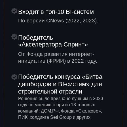
Программа обучения
10 основных уроков
Одно занятие в неделю
3 дополнительных урока
Разбор новой реальной задачи на каждом уроке
Введение в BI и AW BI
Навык 1
В этом модуле вы
Поймете, что такое BI-аналитика
и зачем она бизнесу
Разберетесь в задачах,
инструментах и ролях BI-
аналитика
Познакомитесь с архитектурой
и возможностями AW BI