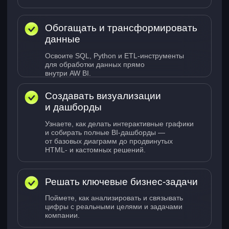
В этом модуле вы
Узнаете, как устроены
модели данных в AW BI
Научитесь подключать
разные источники данных
Освоите настройку связей
между таблицами
Изучите основные функции
и возможности моделей
Создадите первую модель
данных
SQL для обогащения данных
Навык 4
В этом модуле вы
Научитесь использовать SQL-
запросы внутри AW BI