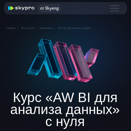
Главная
»
Все курсы
»
Аналитика
»
AW BI для анализа данных
Курс «AW BI для
анализа данных»
с нуля
Бесплатно освоите BI на платформе,
которой пользуются уже тысячи
аналитиков в стране.
Записаться на курс