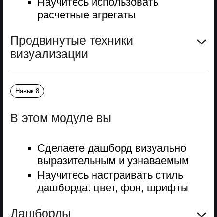
данных из нескольких отчетов. Проверка
гипотез откладывалась на месяцы.
Точка Б
Научилась строить комплексные
когортные дашборды
и визуализировать удержание — это
помогло проверить 5 гипотез за 2
недели. Выросла в карьере
до управляющего продуктовой
аналитикой с зарплатой 170 000 ₽.
Ответы на вопросы