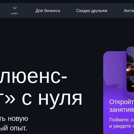
О
Для бизнеса
Скидки друзьям
Англ
нас
люенс-
» с нуля
Откройт
занятия
ть новую
Поймете, н
и увидите 
ый опыт.