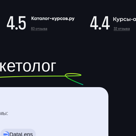
кетолог
мы:
DataLens