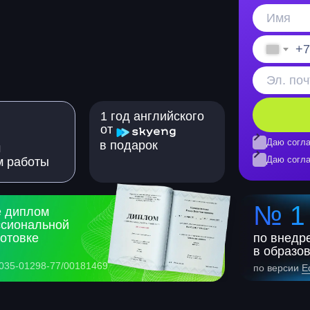
+7
1 год английского
от
Даю согла
в подарок
м
Даю согла
м работы
№ 1
е диплом
ссиональной
отовке
по внедр
в образо
035-01298-77/00181469
по версии
E