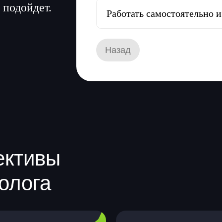
ективы
олога