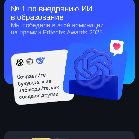
Преподавать в Skysmart
СМИ о нас
Карта сайта
Контакты
skypro-support@skyeng.ru
Курсы по маркетингу
Интернет-маркетолог
SMM-менеджер
СRM-менеджер
Специалист по контекстной
рекламе
Инфлюенс-менеджер
Таргетолог