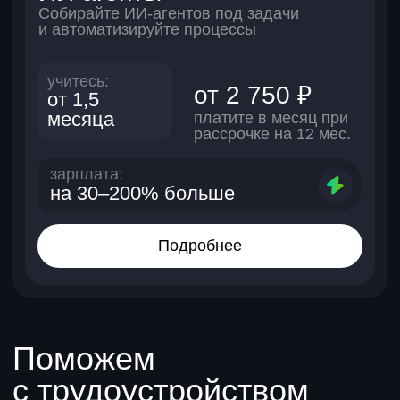
Нас выбирают — и вот почему
Официальный
диплом
Лицензия Л035-01298-77/00181469