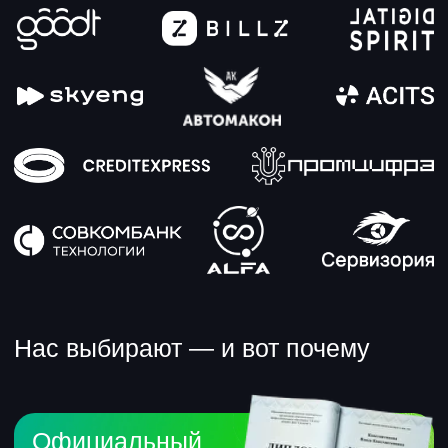
Последняя позиция — ведущий дизайнер
в CRM и коммуникациях. Педагог
по образованию. Верит, что дизайн — это
на 70% дисциплина и на 30% креативность
и что каждый может раскрыть свой
творческий потенциал по максимуму.
Никита Шепеленко
Веб-дизайнер, маркетолог. Преподает
дизайн и маркетинг в ДГТУ, делает
дизайны и маркетинговые проекты
в агентствах, ретейле и ИТ.
Любит свою сферу и влюбляет в нее
студентов.