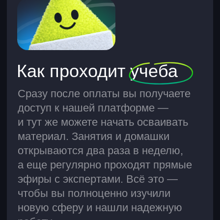
Курсы по дизайну
Веб-дизайнер
Графический дизайнер
Курсы по управлению
Менеджер проектов
HR-менеджер
HR-менеджмент по работе
с зумерами
Курсы по программированию
Python-разработчик
Веб-разработчик
Java-разработчик
Инженер по тестированию
Веб-разработка для фриланса
JavaScript-разработчик
Backend-разработчик на Java
Frontend-разработчик
React-разработчик