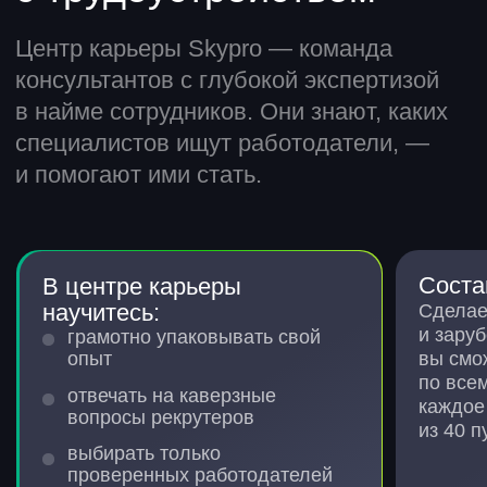
Сильное портфолио
Учебные проекты решают
реальные задачи бизнеса —
это ваш подтвержденный
коммерческий опыт.
Поддержка
всегда рядом
Куратор и наставник
на связи в чате и ответят
на все ваши вопросы.
Опыт уже во время учебы
Выполняете проекты на основе
реальных задач и уже с первых
занятий погружаетесь в практику.