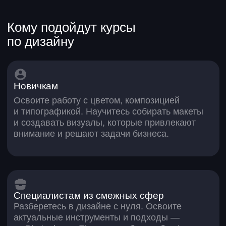
наставников сможете создавать то, что
видят тысячи людей.
Тест: какая профессия
в дизайне вам
подходит?
5 мин.
бесплатно
Зарплаты и востребованность
дизайнеров
150 000+ ₽
100 000 ₽
70 000 ₽
1 год
3 года
5+ лет