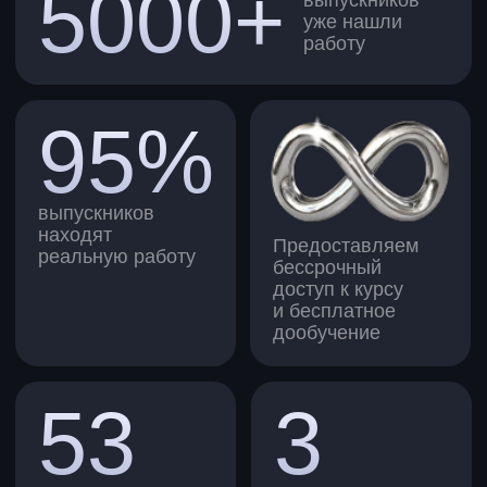
№ 1 по внедрению ИИ
в образование
Мы победили в этой номинации
на премии Edtechs Awards 2025.
Как проходит учеба