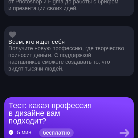
67 785 ₽
средняя цена одного проекта выпускника
Skypro
>5000
3
выпускников уже
месяца — среднее
работают по новой
время поиска работы
профессии после
после курсов
курса
по дизайну
>3000
вакансий на hh.ru
Курсы по нейросетям