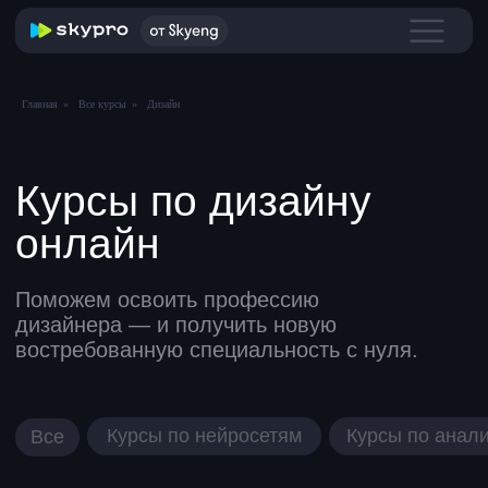
Главная
»
Все курсы
»
Дизайн
Курсы по дизайну
онлайн
Поможем освоить профессию
дизайнера — и получить новую
востребованную специальность с нуля.
Курсы по нейросетям
Курсы по аналитике
Все
Курсы по 
Все курсы по дизайну