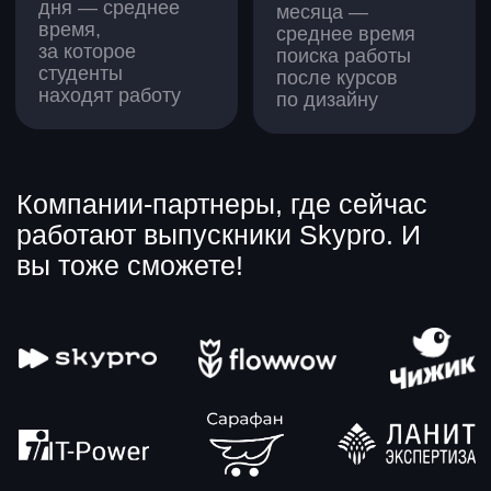
Сразу после оплаты вы получаете
доступ к нашей платформе —
и тут же можете начать осваивать
материал. Занятия и домашки
открываются два раза в неделю,
а еще регулярно проходят прямые
эфиры с экспертами. Всё это —
чтобы вы полноценно изучили
новую сферу и нашли надежную
работу.
Преподаватели
Маша Миллер
Графический дизайнер, иллюстратор
с опытом работы 6+ лет в рекламе
и продукте.