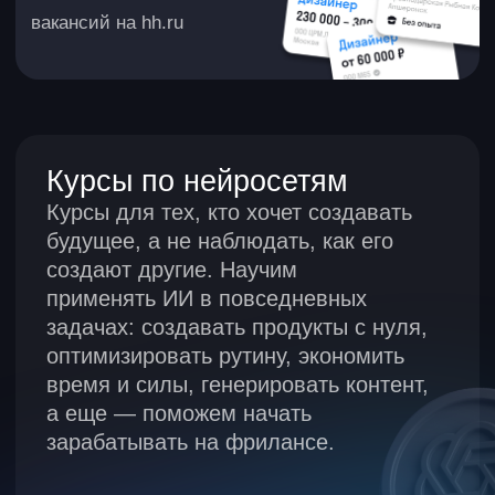
от 2 500 ₽
учитесь:
платите в месяц при
3 месяца
рассрочке на 12 мес.
зарплата:
на 30–200% больше
Подробнее
новый навык
сертификат
ИИ-агенты
Собирайте ИИ-агентов под задачи
и автоматизируйте процессы
учитесь:
от 2 750 ₽
от 1,5
месяца
платите в месяц при
рассрочке на 12 мес.
зарплата:
на 30–200% больше