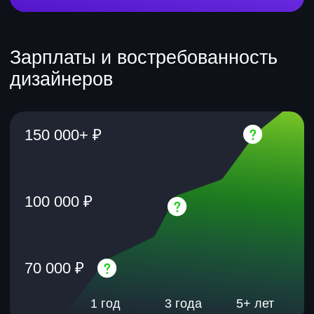
Курсы для тех, кто хочет создавать
будущее, а не наблюдать, как его
создают другие. Научим
применять ИИ в повседневных
задачах: создавать продукты с нуля,
оптимизировать рутину, экономить
время и силы, генерировать контент,
а еще — поможем начать
зарабатывать на фрилансе.
новый навык
сертификат
Вайбкодинг
Собирайте цифровые продукты без
кода и разработчиков
от 5 417 ₽
учитесь:
платите в месяц при
3 месяца
рассрочке на 12 мес.
зарплата:
на 30–200% больше