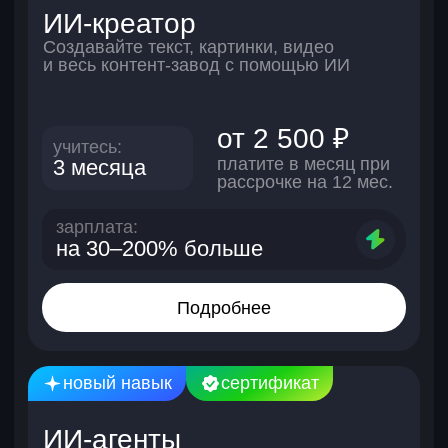
выпускников
находят
Предоставляем
реальную работу
бессрочный
доступ к курсу
и бесплатное
дообучение
53
3
дня — среднее
месяца —
время,
среднее время
за которое
поиска работы
студенты
после курсов
находят работу
по дизайну
Компании-партнеры, где сейчас
работают выпускники Skypro. И
вы тоже сможете!