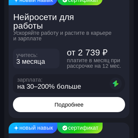
презентовать себя
Помогаем искать
работу во время курса
и еще 6 месяцев после
5000+
выпускников
уже нашли
работу
95%