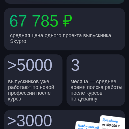
Подробнее
новый навык
сертификат
Нейросети для
работы
Ускоряйте работу и растите в карьере
и зарплате
от 2 739 ₽
учитесь:
платите в месяц при
3 месяца
рассрочке на 12 мес.
зарплата:
на 30–200% больше
Подробнее
новый навык
сертификат
ИИ-креатор
Создавайте текст, картинки, видео
и весь контент-завод с помощью ИИ