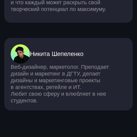
Мини-курсы
Вайбкодинг: краткий курс
12 мини-курсов по нейросетям
20 базовых навыков личного развития
Нейросети для поиска работы
Нейросети для малого бизнеса
Как собрать ИИ-ассистента
Как перейти на фриланс
Нейросети для Excel и Google Таблиц
Нейросети для учебы
ОАНО ДПО «Скаенг», 109 004, г. Москва,
вн. тер. г. муниципальный округ
Таганский, ул. Александра
Солженицына, д. 23А, стр. 4, пом. 2/1
Список обработчиков персональных
данных ОАНО
Лицензия на образовательную
деятельность
Сведения об образовательной
организации