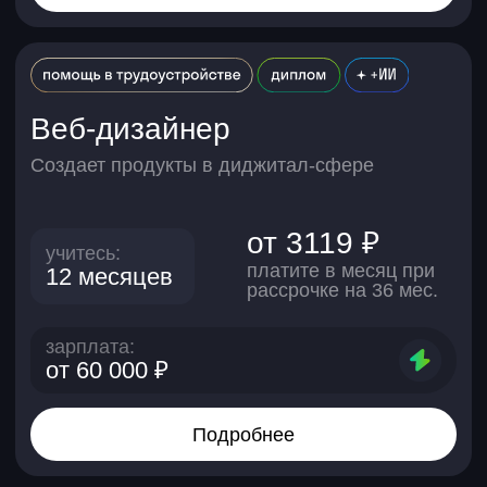
Кому подойдут курсы
по дизайну
Новичкам
Освоите работу с цветом, композицией
и типографикой. Научитесь собирать макеты
и создавать визуалы, которые привлекают
внимание и решают задачи бизнеса.
Специалистам из смежных сфер
Разберетесь в дизайне с нуля. Освоите
актуальные инструменты и подходы —
от Photoshop и Figma до работы с брифом
и презентации своих идей.
Всем, кто ищет себя
Получите новую профессию, где творчество
приносит деньги. С поддержкой