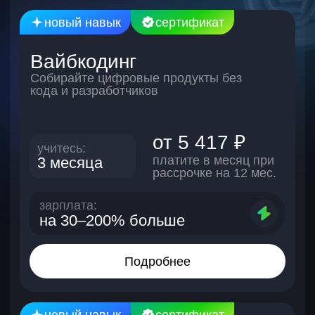
Подробнее
Поможем
с трудоустройством
Центр карьеры Skypro
— команда
консультантов с глубокой экспертизой
в найме сотрудников. Они знают, каких
специалистов ищут работодатели, —
и помогают ими стать.
Составим резюме
В центре карьеры
научитесь:
Сделаем два резюме: на hh.
и зарубежной платформе — 
грамотно упаковывать свой
вы сможете искать работу
опыт
по всему миру. А еще прове
отвечать на каверзные
каждое по полному чек-лист
вопросы рекрутеров
из 40 пунктов.
выбирать только
проверенных работодателей