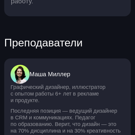
Создание сайтов
Mastering Git
Курсы по аналитике
Аналитик данных
Excel для работы
SQL для анализа данных
Бизнес-аналитик
Продуктовый аналитик
BI-аналитик
Программирование
для анализа данных
Финансовый аналитик