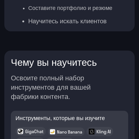
Анализ целевой аудитории
Изучение конкурентной среды
Генерация сценариев,
концепций и идей
Соберете сильное
портфолио — сразу
после учебы
Задача:
создать серию футуристичных
визуалов для запуска новой линии уходовой