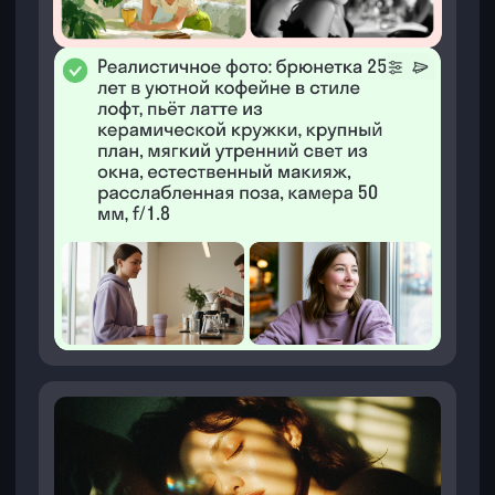
Подробнее
Задача:
разработать футуристичные 3D-
подобные визуалы для презентации нового
смарт-устройства.
Результат:
серия изображений с продуктом
в техноинтерьерах: парящее устройство,
неон, хром и стекло.
Инструменты:
Midjourney + DALL·E
(генерация сложных сцен), Nano Banana
(точная подстановка продукта), Higgsfield
(агрегатор).
Визуалы для бренда электроники
Подробнее
Задача:
создать атмосферные визуалы для
запуска женского аромата.
Результат:
серия из 15 кадров
в пастельных тонах + единая эстетика для
соцсетей, лендинга и рассылки.
Инструменты:
Midjourney (управление