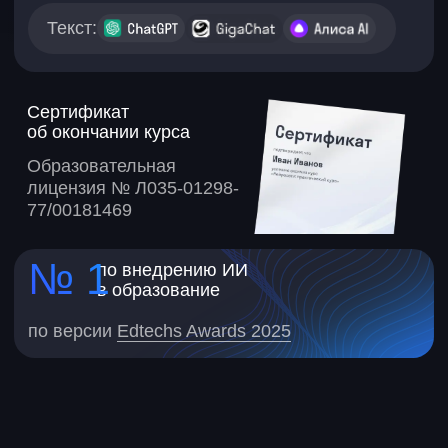
Платите дизайнерам за то,
Чувствуете, что отстае
что можно сделать
от рынка
самостоятельно за 5 минут
Коллеги уже используют
ИИ в работе, компании
Ждете неделю и платите десятки
и команды перестраиваютс
тысяч за визуалы, а конкуренты
а вы всё откладываете.
уже делают это сами за пару
минут.