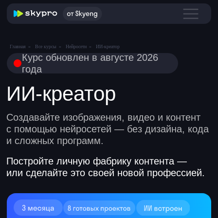
Курс обновлен в августе 2026
Главная
»
Все курсы
»
Нейросети
»
ИИ-креатор
года
ИИ-креатор
Создавайте изображения, видео и контент
с помощью нейросетей — без дизайна, кода
и сложных программ.
Постройте личную фабрику контента —
или сделайте это своей новой профессией.
Оставьте заявку и получите
консультацию по курсу
от эксперта по ИИ