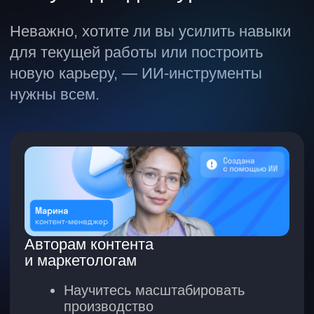
Чему вы научитесь
Освоите полный набор
инструментов для вашей
фабрики контента.
Инструменты, которые вы изучите
Писать промпты и управлять ИИ
Формула сильного промпта
Набор из 30 готовых промптов
Управление стилем
и деталями
Предсказуемый результат
Персональный ИИ-ассистент
под ваши задачи