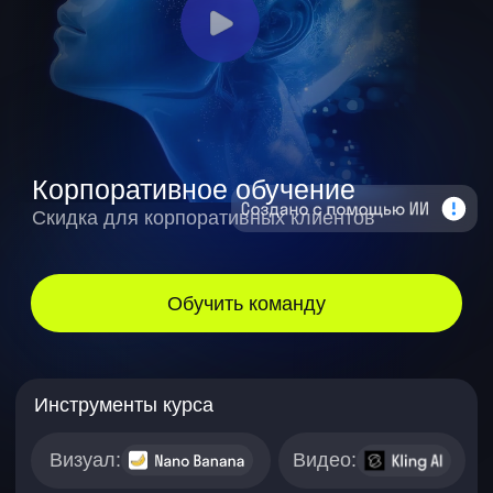
Инструменты курса
Визуал:
Видео:
Текст:
Сертификат
об окончании курса
Образовательная
лицензия № Л035-01298-
77/00181469
№ 1
по внедрению ИИ
в образование
по версии
Edtechs Awards 2025
С какими проблемами
вы сталкиваетесь без
ИИ-инструментов