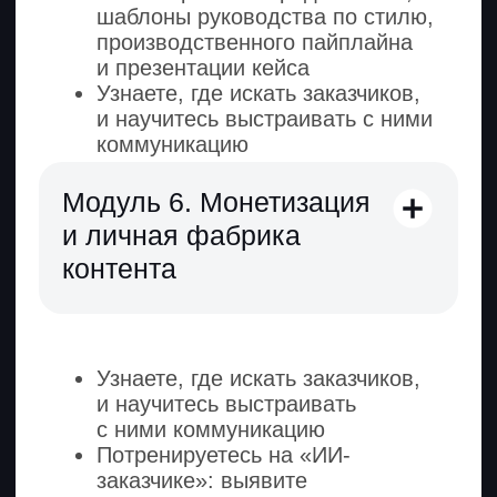
Точка А
Считала сметы в госучреждении
с зарплатой 60 000 ₽. Устала от цифр
и захотела проявить себя в творческой
профессии.
Точка Б
Научилась генерировать визуал и видео.
Сначала совмещала с основной работой,
а потом уволилась и вышла на фриланс.
Ведет несколько брендов и зарабатывает
от 80 000 ₽ до 120 000 ₽.
Продавец-консультант