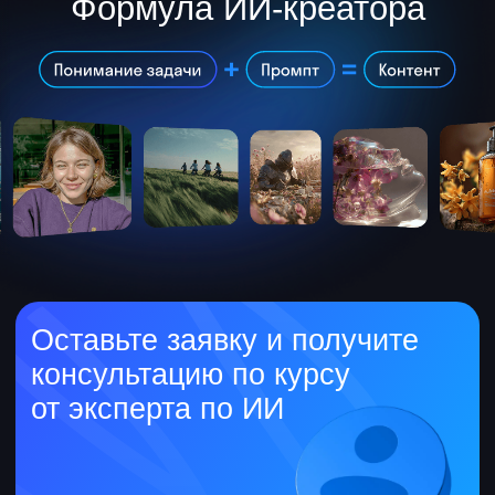
Экспертам и предпринимателям
Поймете, как эффективно
использовать ИИ в своей нише
Узнаете, как упаковывать бренд
без агентства
Снизите затраты на производство
контента
Протестируете
позиционирование через
визуал
Специалистам в цифровой среде
Добавите ИИ-проекты в
портфолио и усилите резюме