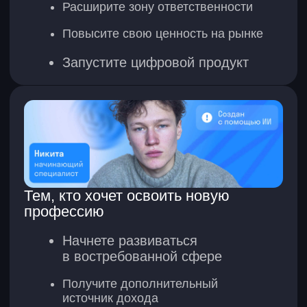
Генерировать коммерческий
визуал
Полноценная ИИ-кампания
для бренда
Объединение реального фото
и нейрогенерации
Креативы с ИИ-моделью
Визуал под рекламные
гипотезы
Предметный визуал для брендов
Работать с ИИ-контентом для
усиления позиционирования в
соцсетях
Контент-план и медиаплан