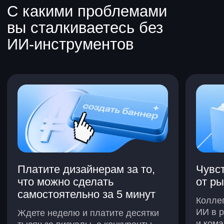
ИИ-креатор владеет
не инструментами,
а особой системой
мышления
Освоить пару программ
недостаточно — необходимо понимать,
какую из них выбрать, как поставить
задачу и получить нужный результат.
Освоить промптинг — и получать
результат с первого раза.
Понять логику работы нейросетей
и правила коммуникации.