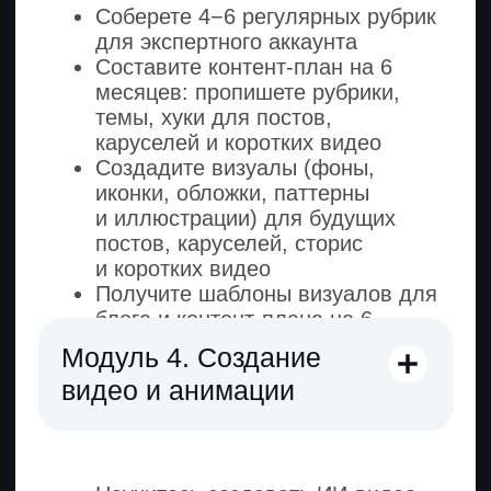
Дизайнер
ИИ-креатор
Екатерина Сытникова
Точка А
Брала заказы на биржах по 2000 ₽ —
5000 ₽, тратила много часов на отрисовку
иллюстраций и правки.
Точка Б
Освоила нейросети и теперь делает
за час то, на что раньше уходил день.
Нашла трех заказчиков на ИИ-
сопровождение блога.
Копирайтер
Продюсер контента