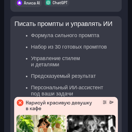
косметики без съемок и фотостудии.
Результат:
полноценная рекламная
кампания из 10 кадров в едином стиле —
кожа с эффектом «стекло», неоновые
акценты и продукт в движении.
Инструменты:
Midjourney + DALL·E (генерация
базы), CapCut (оживление статики).
ИИ-фешен-кампания
Подробнее
Задача:
сделать предметную фотосессию
для интернет-магазина — 20 сумок
на разных моделях, в разных локациях
и ракурсах.
Результат:
серия коммерческих
визуалов — сумки «надеты» на ИИ-
моделей, фон меняется от офиса
до пляжа, сохранена текстура кожи и цвет
каждого изделия.
Инструменты:
Midjourney + Nano
Banana (генерация с сохранением
идентичности
продукта), ChatGPT (промптинг).
Фотосессия для бренда сумок