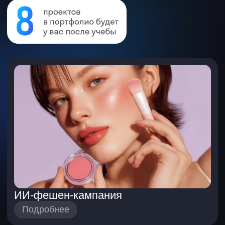
производство ИИ-контента
Получите промпты для
технических заданий
и коммерческих предложений,
шаблоны руководства по стилю,
производственного пайплайна
и презентации кейса
Узнаете, где искать заказчиков,
и научитесь выстраивать с ними
коммуникацию
Модуль 6. Монетизация
и личная фабрика
контента
Узнаете, где искать заказчиков,
и научитесь выстраивать
с ними коммуникацию
Потренируетесь на «ИИ-
заказчике»: выявите
потребности и отработаете
возражения
Оформите портфолио
и научитесь презентовать свои