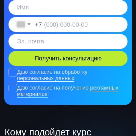
Расширите зону ответственности
Повысите свою ценность на рынке
Запустите цифровой продукт
Тем, кто хочет освоить новую
профессию
Начнете развиваться
в востребованной сфере
Получите дополнительный
источник дохода
Составите портфолио и резюме
Научитесь искать клиентов