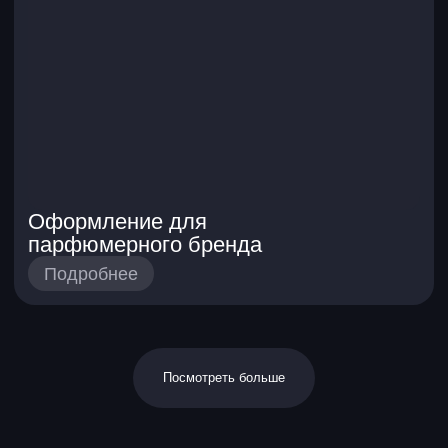
могостраничные сайты, лендинги, дизайн
для соцсетей и рассылок. Разрабатывает
дизайн приложений и корпоративных
интерфейсов.
Портфолио Дениса
Даша Капустина
По образованию — архитектор. Больше
10 лет в брендинге и дизайне. Последние
3 года активно интегрирует разные AI-
инструменты в рабочие задачи и точно
знает, как использовать ИИ
по максимуму.
Посмотреть больше
Почему выбирают
Skypro