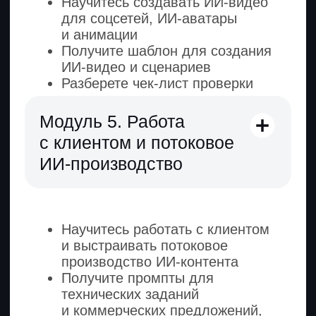
Дмитрий Афанасьев
Точка А
Писал тексты по 15 000 ₽, а визуал для
статей заказывал у других — и терял
на этом половину бюджета.
Точка Б
Научился генерировать фотосессии
и анимацию под любую тему. Собрал
пакет «ИИ-пост + нейроиллюстрация +
короткое видео» и увеличил чек втрое.
Экономист
ИИ-креатор на фрилансе
Ольга Мещерякова