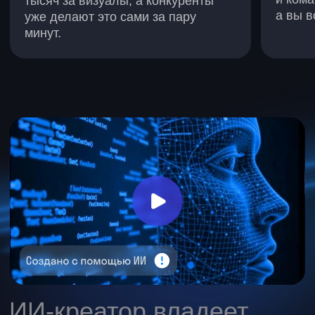
Создавать визуал, видео
и контент без специалистов.
Настроить ИИ-ассистента, который
работает на вас.
30–200%
На столько больше зарабатывают
те, кто владеет ИИ
>80%
×10
Экономия
Рост скорости
бюджета
создания
на визуале
контента