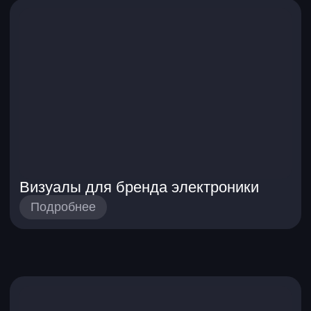
Получить программу
Даю согласие на обработку
персональных данных
Даю согласие на получение
рекламных
материалов
Наши преподаватели
Эксперты-практики, которые
работают в сфере ИИ и каждый день
помогают компаниям создавать
профессиональный контент.
Денис Тимошицкий
10 лет в сфере дизайна на фрилансе.
Работал в Санкт-Петербургском
экономическом университите,
старший UX/UI-дизайнер в A2. Создает