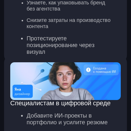
Видео и изображения в разных
стилях
Оживление статичных фото
Мультролики с персонажами
Поздравительные открытки со
своим фото
Монетизировать навыки
Поиск заказчиков
Разбор фриланс-бирж
Предложения под разные
типы клиентов
Переговоры и отработка
возражений
Оформление портфолио