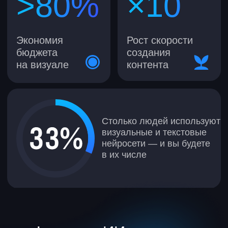
новую карьеру, — ИИ-инструменты
нужны всем.
Авторам контента
и маркетологам
Научитесь масштабировать
производство
Начнете быстро создавать
контент под гипотезы
Усилите воронки ИИ-материалами
Создадите уникальных ИИ-
персонажей