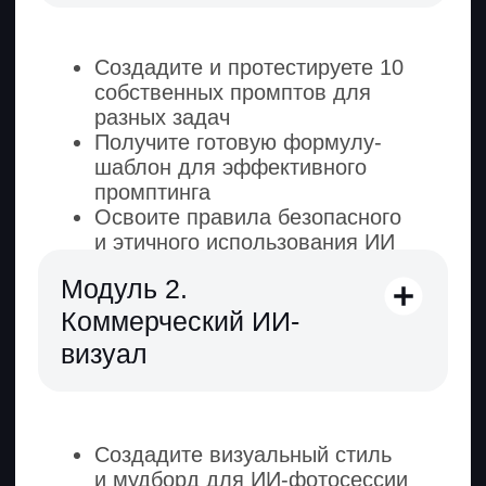
документ, который
можете добавить
в резюме или
портфолио.
Актуальная
программа
Подстраиваем курс
под требования рынка
труда и регулярно
обновляем контент.
Поддержка личного
куратора до конца курса
Следит за прогрессом, мотивирует
и ищет персональные решения под
ваш запрос.
Обратная связь —
от экспертов в области