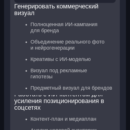
продукта
Соберете серию из 5−7 ИИ-
визуалов продукта или бренда
в единой рекламной эстетике
Адаптируете ИИ-визуалы продукта
под формат маркетплейса
(карточки товара) и рекламные
креативы
Получите гайд по анализу
продуктового брифа, шаблон
мудборда, промпты для ИИ-
фотосессии, карточки товара
и рекламного баннера
Модуль 3. Контент для
соцсетей и блогов
Соберете 4−6 регулярных рубрик
для экспертного аккаунта
Составите контент-план на 6
месяцев: пропишете рубрики,
темы, хуки для постов,
каруселей и коротких видео
Создадите визуалы (фоны,
иконки, обложки, паттерны