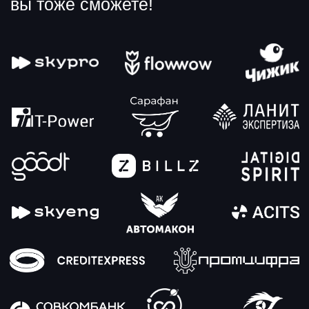
Диана Данелия
Прошла путь от службы поддержки
до руководителя СRM-команды, успешно
разрабатывая и внедряя стратегии
удержания клиентов в финтех-индустрии.
Особый талант Дианы — превращать
клиентский опыт и данные
в эффективные CRM-стратегии.
Антон Стеньков
В маркетинге — уже 10 лет. Больше 2,5 лет
работает с нейросетями: создает контент,
автоматизирует процессы, тестирует
инструменты и собирает миллионы
просмотров без рекламного бюджета.