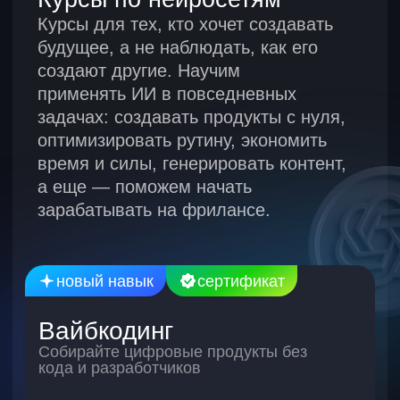
научитесь:
Сделаем два резюме: на hh.
и зарубежной платформе — 
грамотно упаковывать свой
вы сможете искать работу
опыт
по всему миру. А еще прове
отвечать на каверзные
каждое по полному чек-лист
вопросы рекрутеров
из 40 пунктов.
выбирать только
проверенных работодателей
презентовать себя
Помогаем искать
работу во время курса
и еще 6 месяцев после
5000+
выпускников
уже нашли