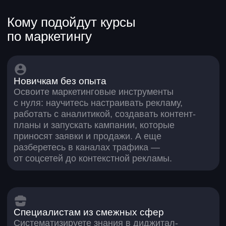
1 год
3 года
5+ лет
105 000 ₽
средняя зарплата у выпускников Skypro
по маркетингу
>5000
17–
64
студентов Skypro
такого возраста
уже успешно
студенты у нас
работают после
учатся
курса
>1200
Такое количество
выпадает по запросу
«Интернет-маркетолог»