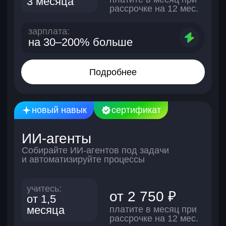
диплом
Лицензия Л035-01298-77/00181469
Сильное портфолио
Учебные проекты решают
реальные задачи бизнеса —
это ваш подтвержденный
коммерческий опыт.
Поддержка
всегда рядом
Куратор и наставник
на связи в чате и ответят
на все ваши вопросы.