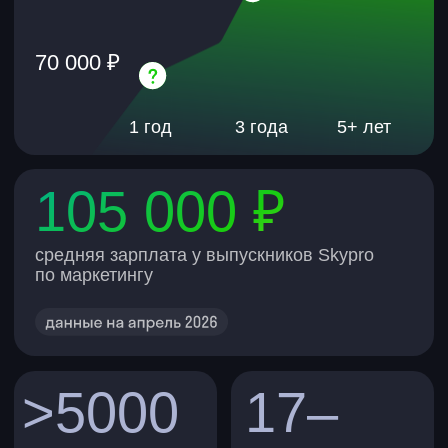
новый навык
сертификат
ИИ-креатор
Создавайте текст, картинки, видео
и весь контент-завод с помощью ИИ
от 2 500 ₽
учитесь:
платите в месяц при
3 месяца
рассрочке на 12 мес.
зарплата:
на 30–200% больше
Подробнее
новый навык
сертификат
ИИ-агенты
Собирайте ИИ-агентов под задачи
и автоматизируйте процессы