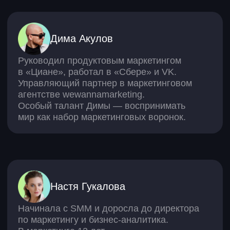
Мини-курсы
Вайбкодинг: краткий курс
12 мини-курсов по нейросетям
20 базовых навыков личного развития
Нейросети для поиска работы
Нейросети для малого бизнеса
Как собрать ИИ-ассистента
Как перейти на фриланс
Нейросети для Excel и Google Таблиц
Нейросети для учебы
ОАНО ДПО «Скаенг», 109 004, г. Москва,
вн. тер. г. муниципальный округ
Таганский, ул. Александра
Солженицына, д. 23А, стр. 4, пом. 2/1
Список обработчиков персональных
данных ОАНО
Лицензия на образовательную
деятельность
Сведения об образовательной
организации