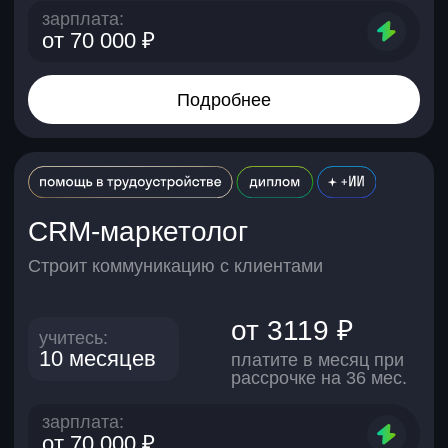
SMM-менеджер
Продвигает продукт в соцсетях
от 3119 ₽
учитесь:
10 месяцев
платите в месяц при
рассрочке на 36 мес.
зарплата:
от 70 000 ₽
Подробнее
Контекстолог
Настраивает рекламу в интернете
от 3119 ₽
учитесь: