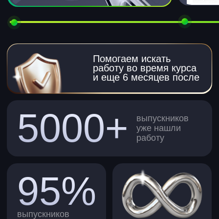
Как проходит учеба
Сразу после оплаты вы получаете
доступ к нашей платформе —
и тут же можете начать осваивать
материал. Занятия и домашки
открываются два раза в неделю,
а еще регулярно проходят прямые
эфиры с экспертами. Всё это —
чтобы вы полноценно изучили
новую сферу и нашли надежную
работу.
Преподаватели