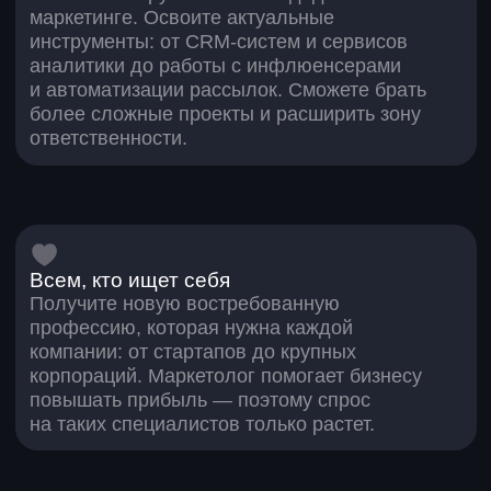
в поиске по всей
России на апрель 2026
года
Курсы по нейросетям
Курсы для тех, кто хочет создавать
будущее, а не наблюдать, как его
создают другие. Научим
применять ИИ в повседневных
задачах: создавать продукты с нуля,
оптимизировать рутину, экономить
время и силы, генерировать контент,
а еще — поможем начать
зарабатывать на фрилансе.
новый навык
сертификат
Вайбкодинг
Собирайте цифровые продукты без
кода и разработчиков