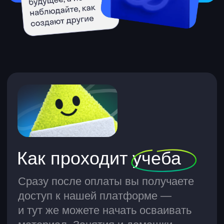
Курсы по дизайну
Веб-дизайнер
Графический дизайнер
Курсы по управлению
Менеджер проектов
HR-менеджер
HR-менеджмент по работе
с зумерами
Курсы по программированию
Python-разработчик
Веб-разработчик
Java-разработчик
Инженер по тестированию
Веб-разработка для фриланса
JavaScript-разработчик
Backend-разработчик на Java
Frontend-разработчик
React-разработчик