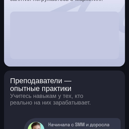
Все курсы
О нас
Отзывы
Вход в Skypro
Скидки друзьям
Корпоративное обучение
Партнерам
Медиа
Wiki
Вебинары