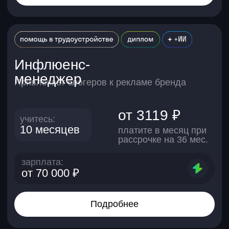
по маркетингу
Новичкам без опыта
Освоите маркетинговые инструменты
с нуля: научитесь настраивать рекламу,
работать с аналитикой, создавать контент-
планы и запускать кампании, которые
приносят заявки и продажи. А еще
разберетесь в каналах трафика —
от соцсетей до контекстной рекламы.
Специалистам из смежных сфер
Систематизируете знания в диджитал-
маркетинге. Освоите актуальные
инструменты: от CRM-систем и сервисов
аналитики до работы с инфлюенсерами
и автоматизации рассылок. Сможете брать
более сложные проекты и расширить зону
ответственности.