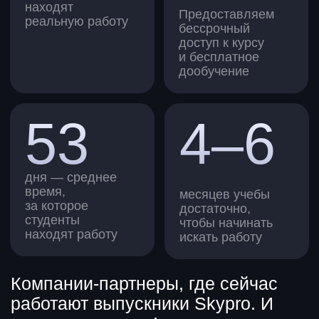
Дима Акулов
Руководил продуктовым маркетингом
в «Циане», работал в «Сбере» и VK.
Управляющий партнер в маркетинговом
агентстве wewannamarketing.
Особый талант Димы — воспринимать
мир как набор маркетинговых воронок.
Настя Гукалова
Начинала с SMM и доросла до директора
по маркетингу и бизнес-аналитика.
В маркетинге 12 лет.
Особый талант Насти — переводить
числа в бизнес-решения.