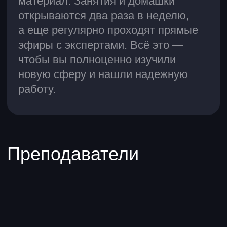
Создание сайтов
Mastering Git
Курсы по аналитике
Аналитик данных
Excel для работы
SQL для анализа данных
Бизнес-аналитик
Продуктовый аналитик
BI-аналитик
Программирование
для анализа данных
Финансовый аналитик