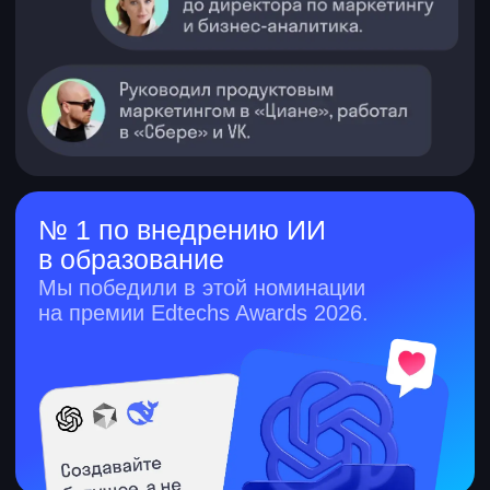
Преподавать в Skysmart
СМИ о нас
Карта сайта
Контакты
skypro-support@skyeng.ru
Курсы по маркетингу
Интернет-маркетолог
SMM-менеджер
СRM-менеджер
Специалист по контекстной
рекламе
Инфлюенс-менеджер
Таргетолог