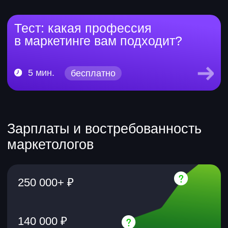
от 5 417 ₽
учитесь:
платите в месяц при
3 месяца
рассрочке на 12 мес.
зарплата:
на 30–200% больше
Подробнее
новый навык
сертификат
Нейросети для
работы
Ускоряйте работу и растите в карьере
и зарплате
от 2 739 ₽
учитесь:
платите в месяц при
3 месяца
рассрочке на 12 мес.
зарплата:
на 30–200% больше
Подробнее