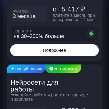
работу
95%
выпускников
находят
Предоставляем
реальную работу
бессрочный
доступ к курсу
и бесплатное
дообучение
53
4–6
дня — среднее
время,
месяцев учебы
за которое
достаточно,
студенты
чтобы начинать
находят работу
искать работу
Компании-партнеры, где сейчас
работают выпускники Skypro. И