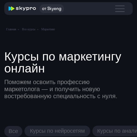
Главная
»
Все курсы
»
Маркетинг
Курсы по маркетингу
онлайн
Поможем освоить профессию
маркетолога — и получить новую
востребованную специальность с нуля.
Курсы по нейросетям
Курсы по аналитике
Все
Курсы по 