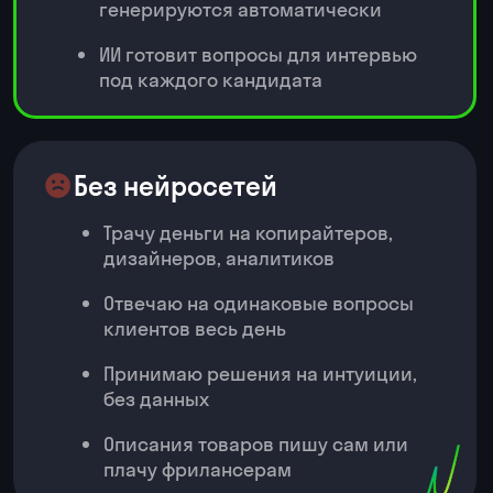
логические цепочки из сервисов
и ИИ-шагов
Научитесь отделять задачи для ИИ
от зон, где нужен человек,
и закладывать безопасную
архитектуру
2. Практическая ИИ-
автоматизация в Nodul
Aimylogic
Поймете, как собирать
и запускать бизнес-сценарии
автоматизации в Nodul и
Aimylogic
Сможете настраивать ИИ-агентов
под реальные рабочие задачи
и интегрировать различные
сервисы через API с помощью no-
code-инструментов
Подключите ИИ для анализа
данных, диалогов и ответов
пользователям
🧩️ Решения на основе
данных с помощью
нейросетей
1. ИИ-критик для