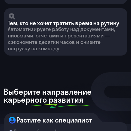
Без нейросетей
Пишу тексты для соцсетей
вручную — 2−3 часа на пост
Анализирую конкурентов
в таблицах Excel самостоятельно
Создаю баннеры в Figma или плачу
дизайнеру
Придумываю идеи для контента
с нуля каждый раз
С нейросетями
ChatGPT генерирует 10 вариантов
поста за 2 минуты
DeepSeek анализирует конкурентов
и выдает инсайты
ИИ предлагает контент-план на месяц
по одному запросу