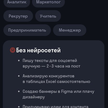
за 2 минуты
ИИ анализирует резюме и выделяет
ключевые факты
Персонализированные письма
генерируются автоматически
ИИ готовит вопросы для интервью
под каждого кандидата
Без нейросетей
Трачу деньги на копирайтеров,
дизайнеров, аналитиков
Отвечаю на одинаковые вопросы
клиентов весь день
Принимаю решения на интуиции,
без данных
Описания товаров пишу сам или
плачу фрилансерам