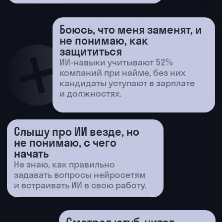
преподавателям
Будете создавать учебные планы, тесты,
методические материалы и интерактивные
задания за минуты вместо часов.
Аналитикам и офисным
сотрудникам
Начнете обрабатывать данные в Excel
и Google Sheets, быстро собирать отчеты
и автоматизировать рутинные процессы.
Предпринимателям
Поймете, как упаковывать товары для
маркетплейсов, автоматизировать
общение с клиентами и улучшать
маркетинговые кампании.
Тем, кто не хочет тратить время на рутину
Автоматизируете работу над документами,