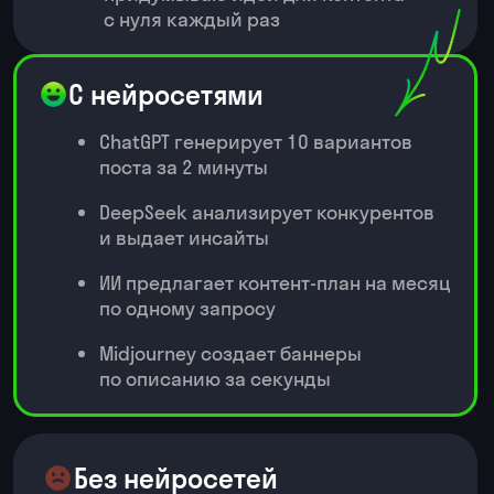
С нейросетями
ИИ заменяет часть работы
копирайтера и дизайнера
Чат-бот отвечает клиентам 24/7 без
моего участия
ИИ анализирует данные и предлагает
стратегию
Описания для 100 товаров — за 10
минут
Без нейросетей
Пишу протоколы встреч вручную
после каждого созвона
Составляю презентации для
руководства по полдня
Отвечаю на письма — трачу 1−2
часа в день
Ищу информацию для решений