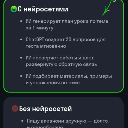
своей задачи — от баннера
до презентации
📈️ Анализ и
визуализация данных
1. Работа с таблицами и
отчетами
Научитесь очищать «грязные»
данные с помощью промптов
Начнете внедрять и проверять
формулы
Сможете строить графики
и отчеты
2. Анализ данных
Поймете, как анализировать
числовые данные: продажи, KPI,
бюджеты — с помощью DeepSeek
и ChatGPT
Начнете работать с текстовыми
данными: отзывами клиентов,
комментариями, обратной
связью