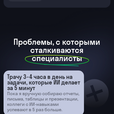
Кому подойдет курс
«Нейросети для работы»
Маркетологам, рекрутерам,
менеджерам
Получите конкретные инструменты для
генерации контента, обработки данных,
создания материалов для внутренних
и внешних задач.
Учителям и