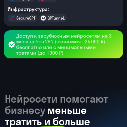
специалисты с ИИ-навыками —
на 24% больше, чем год назад
2500+
вакансий в России по разным
профессиям требуют навыков
работы с нейросетями
52%
российских компаний учитывают
уровень владения ИИ при найме
сотрудников