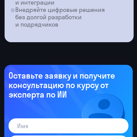
Отчет с визуализацией готов за 30
минут
ИИ сам формулирует выводы
и рекомендации
Без нейросетей
Пишу конспекты уроков вручную
по 2−3 часа каждый
Придумываю задания и тесты
самостоятельно
Проверяю эссе и сочинения часами
Ищу материалы для урока
в интернете по отдельности
С нейросетями
ИИ генерирует план урока по теме
за 1 минуту
ChatGPT создает 20 вопросов для
теста мгновенно