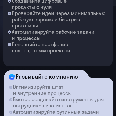
Midjourney создает баннеры
по описанию за секунды
Без нейросетей
Собираю данные вручную из разных
источников часами
Пишу формулы Excel — часто
ошибаюсь и ищу ошибки
Делаю отчет для руководства весь
день
Трачу много времени на
формулирование выводов
С нейросетями
ChatGPT очищает и структурирует
данные за минуты
ИИ пишет формулы и объясняет
каждую строку