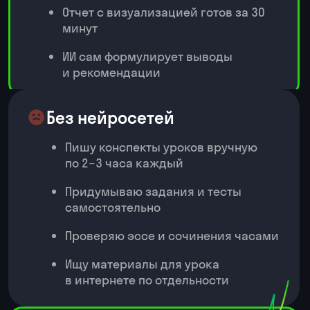
писать запросы, которые
реально дают результат
Разберетесь, как устроен ИИ и где
он может помочь именно вам
Сделаете свои первые запросы
и поймете возможности
нейросетей
2. Базовый промптинг: как
говорить с ИИ на его языке
Освоите простые приемы
постановки задач
Научитесь формулировать
рабочие запросы и сразу видеть,
как улучшать результат
3. Генерация текстов
Создадите инструкции, статьи,
письма или посты для
соцсетей
Узнаете, как адаптировать
текст под нужный стиль
и задачу
4. Генерация визуалов
Освоите работу
с генераторами изображений
Сделаете первый визуал для