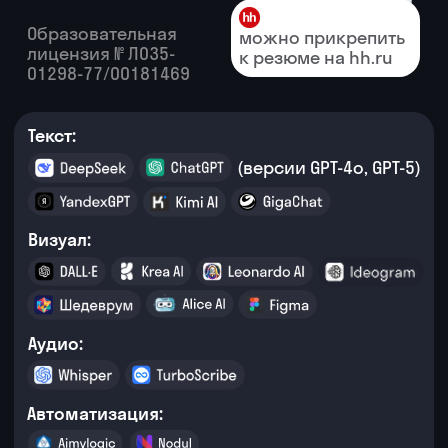
Доступ к зарубежным нейросетям на 3
месяца без VPN (экономия ~25 000 ₽) —
бесплатно или с минимальными
тратами (до 1000 ₽)
Нейросети помогают
бизнесу
меньше
тратить и больше
зарабатывать
А значит, люди, которые умеют
работать с ИИ-инструментами,
компаниям требуются всегда.
100 700 ₽
в среднем зарабатывают