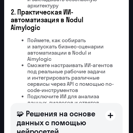
Бывший PM в АО «Мосинжпроект» (800
человек в управлении). Разработал курсы
по Python, науке о данных и нейросетям.
Награжден грамотой Правительства
Москвы.
9 лет
опыта в разработке (Python,
JS, C#, Java)
5,5 лет
в EdTech:
«Алгоритмика», Runo,
Skypro и др.
800+
человек в управлении
в «Мосинжпроект»