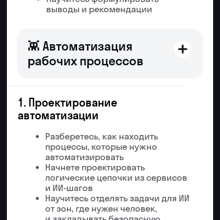
работ студентов проверено
ИИ-наставниками
5+ лет
в EdTech и продуктовой
разработке
2
собственных стартапа —
продал инвесторам
Резюме Сережи
Ринат Давляшов
Спикер и практик
курса
9 лет в разработке, 3,5 года с LLM.