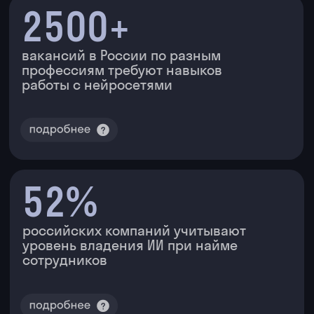
и должностях.
Слышу про ИИ везде, но
не понимаю, с чего
начать
Не знаю, как правильно
задавать вопросы нейросетям
и встраивать ИИ в свою работу.
Смотрел ютуб, читал
статьи — ничего не осело
Нужна структурированная
программа с практикой
на реальных задачах,
а не советы и разрозненные
факты.
Нагрузка растет,
зарплата стоит на месте
Работаю больше, а ценность
на рынке не растет. Специалисты
с ИИ-навыками зарабатывают
в среднем на 24% больше —
я хочу так же.