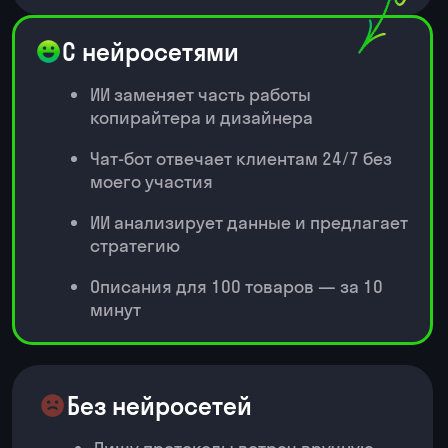
управленческих решений
Узнаете, как настраивать ИИ для
SWOT-анализа и сравнения
альтернатив
Начнете анализировать риски
и сценарии развития решений
Поймете, как выбирать
оптимальное решение на основе
данных и аргументации
2. ИИ-коуч для защиты проектов
Начнете строить четкую
структуру выступления
с помощью ИИ
Разберетесь, как готовиться
к вопросам руководства
и аудитории
Научитесь итеративно улучшать
ответы и аргументы на основе
обратной связи
Ваше портфолио
через 2 месяца