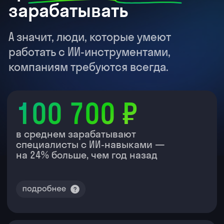
Проблемы, с которыми
сталкиваются
специалисты
Трачу 3−4 часа в день на
задачи, которые ИИ делает
за 5 минут
Пока я вручную собираю отчеты,
письма, таблицы и презентации,
коллеги с ИИ-навыками
успевают в 5 раз больше.
Боюсь, что меня заменят, и
не понимаю, как
защититься
ИИ-навыки учитывают 52%
компаний при найме, без них
кандидаты уступают в зарплате