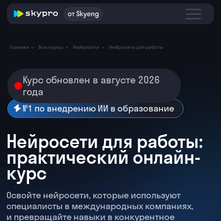
Главная
»
Все курсы
»
Нейросети
»
Нейросети для работы
Курс обновлен в августе 2026
года
№1 по внедрению ИИ в образование
Нейросети для работы:
практический онлайн-
курс
Освойте нейросети, которые используют
специалисты в международных компаниях,
и превращайте навыки в конкурентное
преимущество — работайте быстрее,
зарабатывайте больше, оставайтесь
незаменимыми.
Оставьте заявку и получите