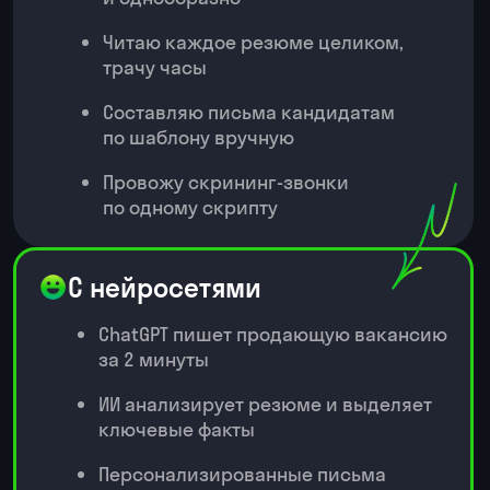
Научитесь получать данные
из смешанных форматов: дат,
таблиц, аудио
3. Презентация результатов
анализа
Узнаете, как превращать
данные в наглядные графики
и гистограммы с помощью ИИ
Соберете презентации под
цель и аудиторию без ручного
дизайна
Научитесь формулировать
выводы и рекомендации
👾️ Автоматизация
рабочих процессов
1. Проектирование
автоматизации
Разберетесь, как находить
процессы, которые нужно
автоматизировать
Начнете проектировать