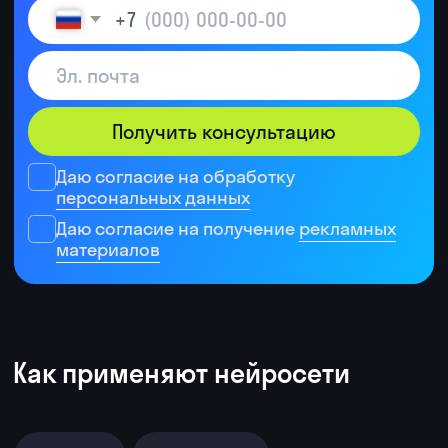
ИИ проверяет работы и дает
развернутую обратную связь
ИИ подбирает материалы, примеры
и упражнения по теме
Без нейросетей
Пишу вакансии вручную — долго
и однообразно
Читаю каждое резюме целиком,
трачу часы
Составляю письма кандидатам
по шаблону вручную
Провожу скрининг-звонки
по одному скрипту
С нейросетями
ChatGPT пишет продающую вакансию