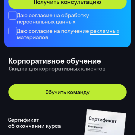
Cертификат
об окончании курса
Образовательная
можно прикрепить
лицензия № Л035-
к резюме на hh.ru
01298-77/00181469
Текст:
(версии GPT-4o, GPT-5)
Визуал:
Аудио:
Автоматизация:
Инфраструктура: