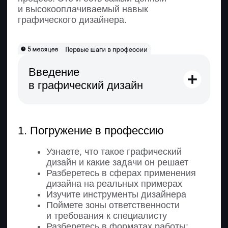
презентацию своего проекта
Научитесь объяснять
и обосновывать дизайнерские
решения
Поймете, как корректно работать
с обратной связью и правками
Работа с изображениями
в Adobe Photoshop
1. Adobe Photoshop: обзор
интерфейса и инструментов
Изучите интерфейс второй
по популярности программы
для дизайнеров
Настроите сетки и выравнивание
Поработаете с растровым
изображением и основными
форматами
Изучите панели инструментов
и горячие клавиши
Настроите цветовой профиль
и научитесь переключать RGB
и CMYK
Научитесь работать с фигурами,