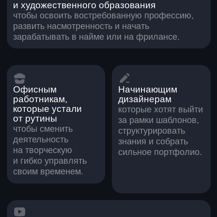
Узнаете, где искать референсы и как
подбирать их под задачу
Поймете, как использовать стили
и не копировать решения
Научитесь искать визуал
по ключевым запросам и тегам
Освоите создание мудборда в Figma:
фреймы, изображения, слои
Научитесь собирать визуальную
основу проекта
4. Первые шаги в графическом
дизайне
Познакомитесь с форматом
обучения и работой с наставником
Узнаете, как выстроен процесс
обучения
Поймете, как справляться
со страхами и ошибками в начале
5. Цветовая палитра
Узнаете роль цвета и его влияние