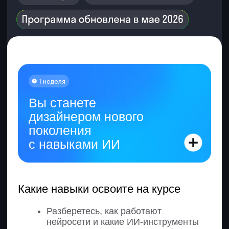
8. Правила композиции
Узнаете, что такое композиция
и зачем она нужна
Разберетесь в основных правилах
построения макета
Поймете, как использовать сетки
и направляющие в Figma
Научитесь выстраивать
композицию под задачу
Создание статичного веб-
баннера в Figma
1. Установка программ
Узнаете, какие программы нужны
дизайнеру
Установите Photoshop и Illustrator
Проверите системные требования
и корректную работу программ
2. Анализ бренда