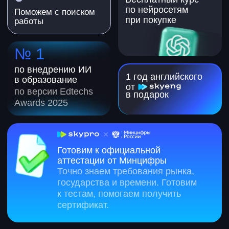
Чем занимается
графический дизайнер
Кто такой графический
дизайнер
Графический дизайнер — это
специалист, который визуализирует идеи
и сообщения с помощью изображений,
композиции, цвета и типографики.
На курсе «Графический
дизайнер» вы освоите основные
инструменты и научитесь
создавать логотипы,