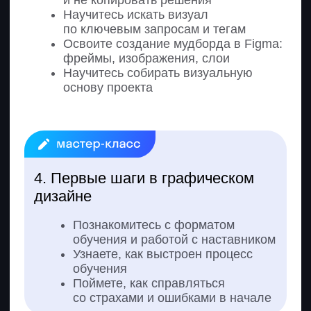
Курсовая работа
Разработка статичного баннера
в Figma по ТЗ от заказчика
и ресайзов к разным рекламным
площадкам
Дизайн визуала для рекламного
поста в социальных сетях
и оформление сторис
по ТЗ в Adobe Photoshop
Создание дизайна email-
рассылки
1. Базовые правила создания веб-
интерфейсов
Узнаете виды email-рассылок
и их особенности
Поймете, как работать с брифом,
материалами и референсами
Научитесь подбирать шрифты