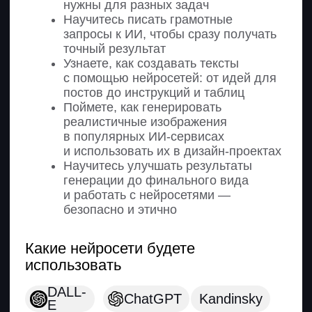
Узнаете, что такое бренд
Поймете, как анализировать
бриф и информацию
от заказчика
Научитесь выделять цели
и задачи, которые должен
решать дизайн
Разберетесь в брендбуке
и гайдбуке
3. Дизайн и аналитика: введение
Узнаете, как дизайн влияет
на бизнес-показатели и метрики
Поймете, что такое CTR, CR и как
они связаны с дизайном
Разберетесь в принципе A/B-
тестирования
Научитесь анализировать баннеры
и находить точки роста
4. Figma: обзор и настройка
интерфейса
Научитесь работать в Figma
и настраивать рабочую область
Освоите работу с текстом, фигурами,
изображениями и слоями
Научитесь использовать маски,
эффекты и сетки