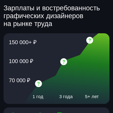
на творческую
сильное портфолио.
и гибко управлять
своим временем.
SMM-специалистам и маркетологам
чтобы научиться создавать качественный
визуал для соцсетей и рекламы
и экономить бюджет.
Программа курса
Всем, кто ищет себя
чтобы освоить новое дело, выйти
на стабильный доход и работать удаленно.
Вы станете
дизайнером нового
поколения