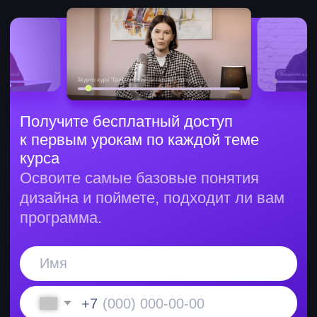
к первым урокам по каждой теме
курса
Освоите самые базовые понятия
дизайна и поймете, подходит ли вам
программа.
+7
Хочу посмотреть
Даю согласие на обработку
персональных данных
Даю согласие на получение
рекламных
материалов
Получите диплом
о профпереподготовке
Лицензия