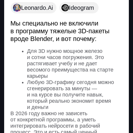
Поймете, как выстраивать структуру
и композицию макета
5. Подготовка к созданию баннера
Научитесь подбирать референсы
и собирать визуальную основу
проекта
Поймете, как писать и редактировать
продающий текст
Научитесь подбирать изображения,
шрифты и цветовую палитру
Сформируете идею и подготовите
материалы для дизайна
6. Создание статичного баннера
Научитесь создавать баннер по ТЗ
с учетом требований площадок
Разберетесь в особенностях
композиции для рекламных
форматов
Освоите создание ресайзов под
разные размеры
Научитесь использовать плагины
для ускорения работы
7. Защита дизайн-проекта
Узнаете, как структурировать