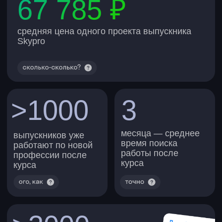
с навыками ИИ
Какие навыки освоите на курсе
Разберетесь, как работают
нейросети и какие ИИ-инструменты
нужны для разных задач
Научитесь писать грамотные
запросы к ИИ, чтобы сразу получать
точный результат
Узнаете, как создавать тексты
с помощью нейросетей: от идей для
постов до инструкций и таблиц
Поймете, как генерировать
реалистичные изображения
в популярных ИИ-сервисах
и использовать их в дизайн-проектах
Научитесь улучшать результаты
генерации до финального вида
и работать с нейросетями —
безопасно и этично
Какие нейросети будете
использовать
DALL-
ChatGPT
Kandinsky
E