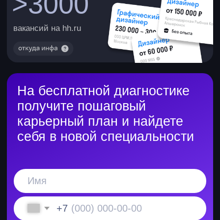
Leonardo.Ai
Ideogram
Мы специально не включили
в программу тяжелые 3D-пакеты
вроде Blender, и вот почему:
Для 3D нужно мощное железо
и сотни часов погружения. Это
растягивает учебу и не дает
весомого преимущества на старте
карьеры
Любую 3D-графику сегодня можно
сгенерировать за минуты —
и на курсе вы получите навык,
который реально экономит время
и деньги
В 2026 году важно не зависеть
от конкретной программы, а уметь
интегрировать нейросети в рабочий
процесс. Это и есть самый ценный
и высокооплачиваемый навык
графического дизайнера.
Введение
в графический дизайн