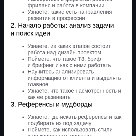
слоями и масками
2. Adobe Photoshop: основные
инструменты дизайнера
Изучите смарт-объекты и
текстовые фреймы
Научитесь растрировать текст
Узнаете возможности Photoshop:
слои, палитра fx и эффекты
Изучите инструменты
трассировки: волшебная палочка,
лассо, выделение
Научитесь обрезать объекты
Изучите инструменты
трансформации объектов:
перспектива, distort, warp
3. Создание контента
для соцсетей
Узнаете принципы и форматы
дизайна в оформлении соцсетей
Поймете задачи дизайна в соцсетях
Сможете анализировать
информацию от клиента
Научитесь подбирать изображения,
шрифты и цветовую палитру