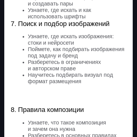
1. Основные правила
дизайна презентации
Узнаете виды презентаций
и их задачи в разных контекстах
Поймете, как работать с брифом
и материалами от заказчика
Изучите этапы создания
презентации
Научитесь структурировать
и сокращать текст под слайды
2. Структура презентации
Узнаете, из каких блоков состоит
презентация
Поймете, как выстраивать логику
Научитесь работать
с референсами
Создадите структуру и черновик
в Figma
3. Инфографика и генерация
изображений
Узнаете виды инфографики
и когда их использовать
Научитесь работать с иконками,
схемами и графиками