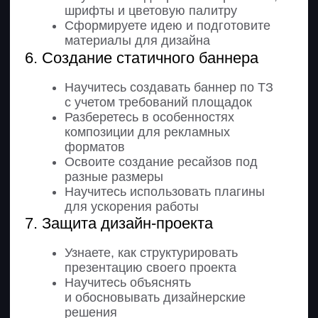
Освоите создание UI-кита проекта
Соберете систему компонентов
и стилей
Оформление портфолио
1. Работа в команде и развитие
в дизайне
Узнаете, как устроена работа
дизайнера в команде
Поймете уровни развития: junior,
middle, senior
Разберетесь в направлениях
развития в дизайне
Научитесь принимать решения
в рабочих ситуациях
4. Оформление проектов для
портфолио
Узнаете, что такое кейс и как он
должен выглядеть
Поймете, какие проекты стоит