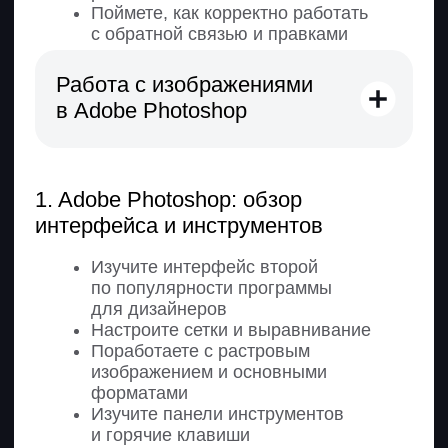
включать в портфолио
Научитесь выстраивать структуру
кейса
Освоите оформление проектов в
Figma
Научитесь презентовать свои
решения
2. Генерация креативных идей
Узнаете методы генерации идей
и подходы к креативу
Поймете, как развивать
креативное мышление
Научитесь генерировать
креативные идеи
3. Создание портфолио
Узнаете, как работают платформы
Behance и Dprofile,
и зарегистрируетесь на них
Научитесь публиковать и оформлять
проекты
Освоите настройку портфолио
и управление работами
Подготовите портфолио к отправке
заказчикам