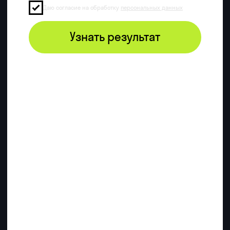
Зарплаты и востребованность
графических дизайнеров
на рынке труда
150 000+ ₽
100 000 ₽
70 000 ₽
1 год
3 года
5+ лет