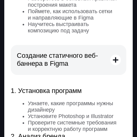
Освоите генерацию изображений
с помощью ИИ
Научитесь подбирать визуал под
смысл презентации
4. Финализация дизайна
презентации
Научитесь работать с цветовой
палитрой и стилями
Освоите создание компонентов
и системных элементов
Научитесь расставлять акценты
и управлять вниманием
Проведете финальную проверку
дизайна
Курсовая работа
Создадите презентацию в Figma по ТЗ
от заказчика
Дизайн лендинга в Figma