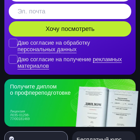
Л035-01298-
77/00181469
Бесплатный курс
по нейросетям
Поможем с поиском
при покупке
работы
№ 1
по внедрению ИИ
1 год английского
в образование
от
по версии Edtechs
в подарок
Awards 2025
Готовим к официальной
аттестации от Минцифры
Точно знаем требования рынка,
государства и времени. Готовим
к тестам, помогаем получить
сертификат.