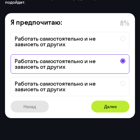
Кому подойдет курс
«Графический дизайнер»
Новичкам без опыта
и художественного образования
чтобы освоить востребованную профессию,
развить насмотренность и начать
зарабатывать в найме или на фрилансе.
Офисным
Начинающим
работникам,
дизайнерам
которые устали
которые хотят выйти
от рутины
за рамки шаблонов,
чтобы сменить
структурировать
деятельность
знания и собрать