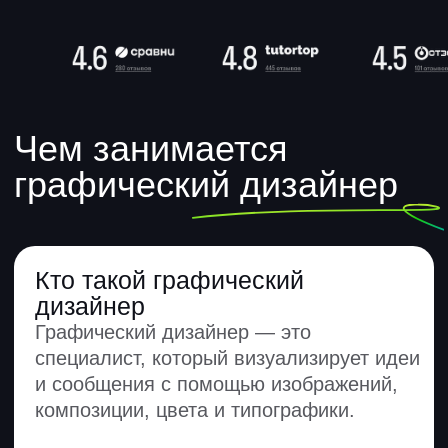
визуальные материалы
и фирменный стиль.
Какие инструменты использует
графический дизайнер
Для работы графическому дизайнеру
необходимы:
Adobe Photoshop
ChatGPT
Figma
After Effects
Tilda
Ideogram
Leonardo.Ai
Adobe Illustrator
Как графический дизайнер
помогает бизнесу
Графический дизайнер создает
упаковку, которая выделяет товар
на полке и заставляет купить,
разрабатывает понятный интерфейс