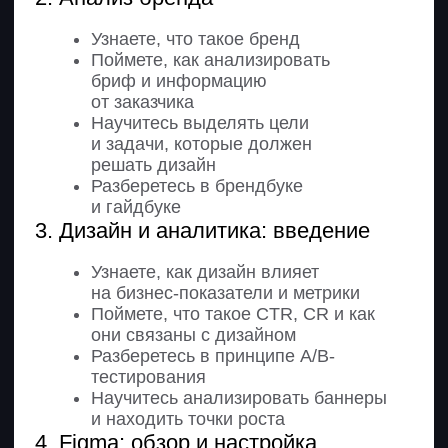
1. Типы и структура лендинга
Узнаете, что такое лендинг
и какие задачи он решает
Поймете разницу между
лендингом и многостраничным
сайтом
Разберетесь, какую информацию
нужно получить от заказчика
Поймете, как использовать
материалы бренда в дизайне
2. Анализ задачи и вводных данных
Узнаете, из каких блоков состоит
лендинг и как они работают
Поймете особенности структуры
лендингов разных типов
Научитесь анализировать
конкурентов и их решения
Освоите подбор референсов под
задачу
Сформируете структуру будущего
лендинга
3. Создание прототипа лендинга
Научитесь создавать структуру
страницы в Figma
Освоите работу с сетками, отступами