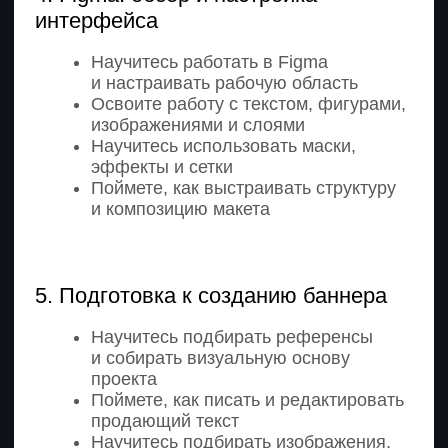
и блоками
Поймете правила композиции для
лендингов
Научитесь распределять текст
и элементы
Создадите прототип с финальной
логикой страницы
4. Дизайн лендинга
Научитесь подбирать визуал под
задачу
Освоите работу с цветом и общей
стилистикой
Научитесь оформлять блоки и
выстраивать визуальную иерархию
Поймете, как управлять вниманием
Завершите дизайн десктопной версии
лендинга
5. Создание адаптивной версии
макета
Узнаете правила адаптации лендинга
под мобильные устройства
Поймете ограничения и особенности
мобильного дизайна
Научитесь перестраивать композицию
блоков