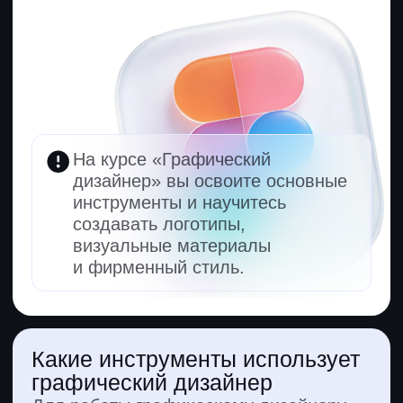
сайта, где пользователь сразу видит
нужную кнопку и не уходит
к конкурентам.
Какие ежедневные задачи
у графического дизайнера
Он разрабатывает логотипы, визитки,
мерч — брендированную продукцию,
создает макеты для полиграфии, делает
дизайн сайтов и баннеры для соцсетей,
верстает и готовит файлы в печать.