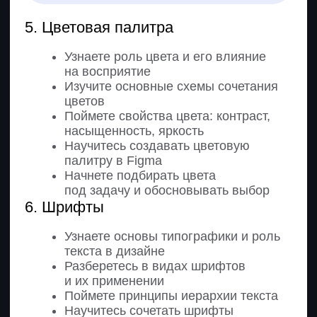
и цветовую палитру под задачу
Разберетесь в структуре письма
и правилах оформления блоков
Научитесь использовать Auto
Layout в Figma
2. Figma: разработка UI-кита
Узнаете про UI-кит, его цели и задачи
Научитесь работать с отступами,
компонентами, стилями текста
и оформлением
Изучите основные плагины для
создания UI-кита
3. Создание дизайна email-
рассылки
Научитесь собирать дизайн
письма на основе структуры и UI-
кита
Освоите работу с изображениями
и текстом внутри письма
Научитесь учитывать технические
ограничения email-формата
Создание презентации
в Figma