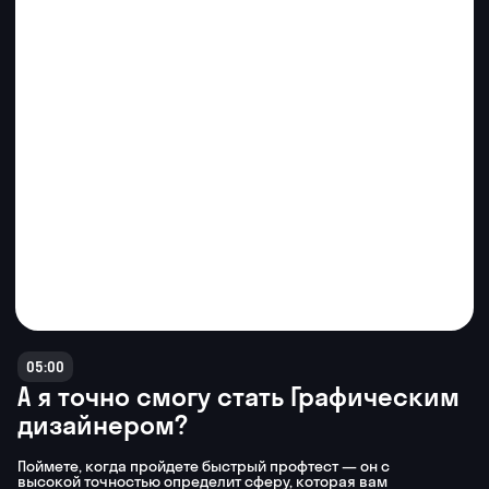
На бесплатной диагностике
получите пошаговый
карьерный план и найдете
себя в новой специальности
+7
Записаться на курс
Даю согласие на обработку
персональных данных
Даю согласие на получение
рекламных
материалов