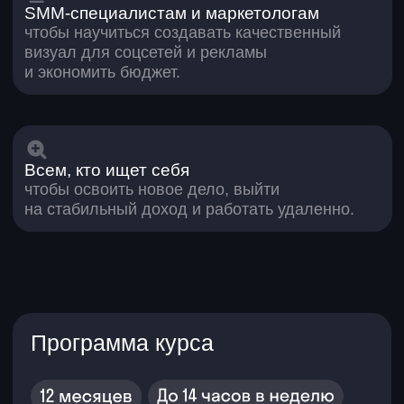
на восприятие
Изучите основные схемы сочетания
цветов
Поймете свойства цвета: контраст,
насыщенность, яркость
Научитесь создавать цветовую
палитру в Figma
Начнете подбирать цвета
под задачу и обосновывать выбор
6. Шрифты
Узнаете основы типографики и роль
текста в дизайне
Разберетесь в видах шрифтов
и их применении
Поймете принципы иерархии текста
Научитесь сочетать шрифты
и создавать пары
Узнаете, где искать и как
использовать шрифты
7. Поиск и подбор изображений
Узнаете, где искать изображения:
стоки и нейросети
Поймете, как подбирать изображения
под задачу и бренд
Разберетесь в ограничениях
и авторском праве
Научитесь подбирать визуал под
формат размещения