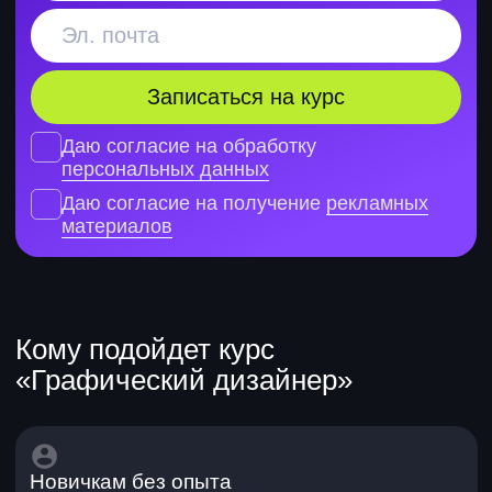
1. Погружение в профессию
Узнаете, что такое графический
дизайн и какие задачи он решает
Разберетесь в сферах применения
дизайна на реальных примерах
Изучите инструменты дизайнера
Поймете зоны ответственности
и требования к специалисту
Разберетесь в форматах работы:
фриланс и работа в компании
Узнаете, какие есть направления
развития в профессии
2. Начало работы: анализ задачи
и поиск идеи
Узнаете, из каких этапов состоит
работа над дизайн-проектом
Поймете, что такое ТЗ, бриф
и брифинг и как с ними работать
Научитесь анализировать
информацию от клиента и выделять
главное
Узнаете, что такое насмотренность и
как ее развивать
3. Референсы и мудборды