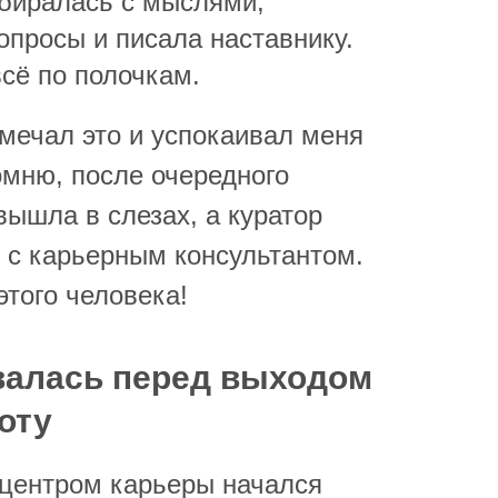
обиралась с мыслями,
просы и писала наставнику.
сё по полочкам.
амечал это и успокаивал меня
омню, после очередного
вышла в слезах, а куратор
у с карьерным консультантом.
этого человека!
валась перед выходом
оту
 центром карьеры начался