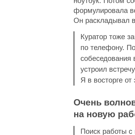
ноутбук. Потом с
формулировала во
Он раскладывал в
Куратор тоже з
по телефону. П
собеседования 
устроил встреч
Я в восторге от 
Очень волно
на новую раб
Поиск работы с