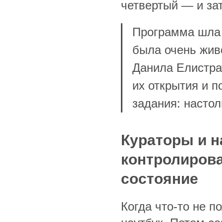
четвертый — и за
Программа шла 
была очень жив
Данила Елистра
их открытия и 
задания: настол
Кураторы и н
контролиров
состояние
Когда что-то не п