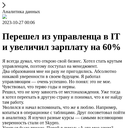
Аналитика данных
2023-10-27 00:06
Перешел из управленца в IT
и увеличил зарплату на 60%
Я всегда думал, что открою свой бизнес. Хотел стать крутым
управленцем, поэтому поступал на менеджмент.
Два образования мне ни разу не пригодились. Абсолютно
никакой уверенности в своем будущем. Я работал
управляющим — очень успешно. Но понял: это не мое.
Чувствовал, что теряю годы и нервы.
Решил, что не хочу зависеть от местонахождения. Уже тогда
я хотел переехать в другую страну и понимал, что я не найду
там работу.
Уволился и начал вспоминать, что же я люблю. Например,
копаться в операционке с таблицами. Друг посоветовал пойти
в аналитику. Я изучил разные курсы — самыми вселяющими
уверенность стали от Skypro.
Учиться было тяжело. Порой я думал: «А это мне зачем?