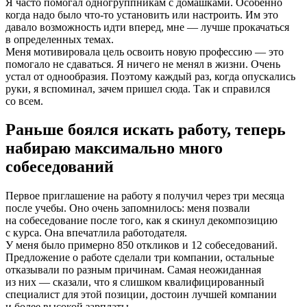
Я часто помогал одногруппникам с домашками. Особенно
когда надо было что-то установить или настроить. Им это
давало возможность идти вперед, мне — лучше прокачаться
в определенных темах.
Меня мотивировала цель освоить новую профессию — это
помогало не сдаваться. Я ничего не менял в жизни. Очень
устал от однообразия. Поэтому каждый раз, когда опускались
руки, я вспоминал, зачем пришел сюда. Так и справился
со всем.
Раньше боялся искать работу, теперь
набираю максимально много
собеседований
Первое приглашение на работу я получил через три месяца
после учебы. Оно очень запомнилось: меня позвали
на собеседование после того, как я скинул декомпозицию
с курса. Она впечатлила работодателя.
У меня было примерно 850 откликов и 12 собеседований.
Предложение о работе сделали три компании, остальные
отказывали по разным причинам. Самая неожиданная
из них — сказали, что я слишком квалифицированный
специалист для этой позиции, достоин лучшей компании
и более высокой зарплаты.