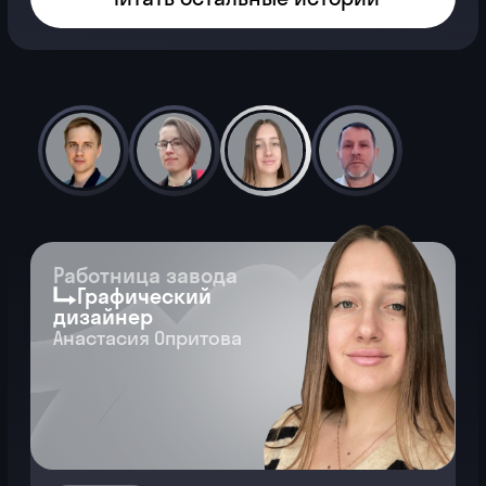
Точка Б
В 60 лет решил, что если не сейчас —
то никогда. Было всего 4
собеседования, на четвертом
отказали — но взяли на работу
по третьему.
Узнать весь путь →
Читать остальные истории