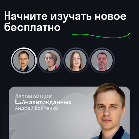
Устроился аналитиком в стартап Punkt E
по зарядке для электромобилей.
Переехал в Москву и зарабатывает
в 3 раза больше, чем раньше.
Узнать весь путь →
Читать остальные истории
Замотдела
Python-
разработчик
Кристина Будник