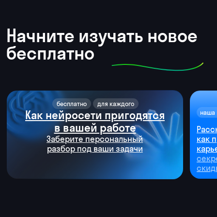
Автомойщик
Аналитик
данных
Андрей Войтенко
Точка А
Часто менял работу: вахта, автомойка,
риелтор. Частые переработки
и пустые обещания от начальства —
норма жизни.
Точка Б