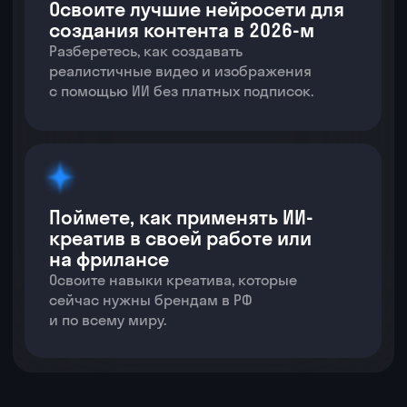
сейчас нужны брендам в РФ
и по всему миру.
Начните изучать новоеㅤㅤㅤㅤㅤㅤㅤ
бесплатно
бесплатно
для каждого
бе
наша группа
Как нейросети пригодятся
в вашей работе
Рассказываем,
Заберите персональный
как прокачать
разбор под ваши задачи
карьеру,
и даем
Ан
секретные
р
скидки
🤫
Начните изучать новоеㅤㅤㅤㅤㅤㅤㅤ
бесплатно