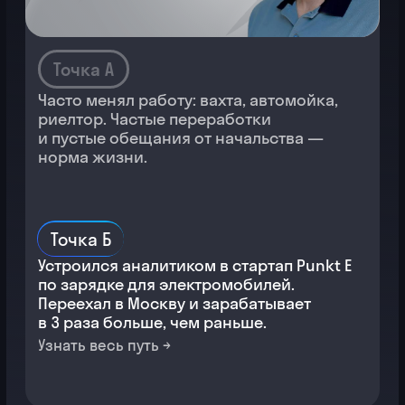
Точка А
Окончила медицинский, но работала
в клиентском сервисе. Нравилась
работа, но хотелось большего.
Точка Б
Вышла на новую должность в своей же
компании. Не потеряла в зарплате
и работает над интересными задачами
на любимой работе.
Узнать весь путь →
Читать остальные истории