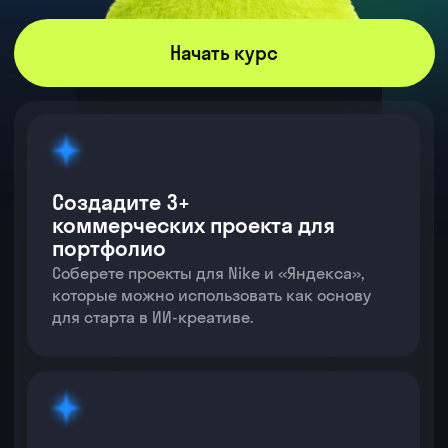
Создадите 3+
коммерческих проекта для
портфолио
Соберете проекты для Nike и «Яндекса»,
которые можно использовать как основу
для старта в ИИ-креативе.
Освоите лучшие нейросети для
создания контента в 2026-м
Разберетесь, как создавать
реалистичные видео и изображения
с помощью ИИ без платных подписок.
Поймете, как применять ИИ-
креатив в своей работе или
на фрилансе
Освоите навыки креатива, которые