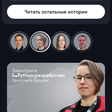
Работница завода
Графический
дизайнер
Анастасия Опритова
Точка А
Училась в колледже по желанию
родителей. Вставала в 6 утра на завод
и мечтала просто нормально поспать.
Точка Б
С середины курса работала
на фрилансе. За 3 заказа заработала
120 000 ₽. Сейчас с одного проекта
зарабатывает больше, чем за месяц
на заводе.
Узнать весь путь →