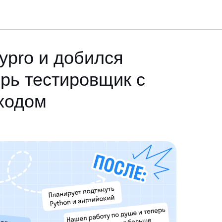
ypro и добился
ерь тестировщик с
ходом