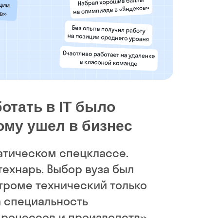
отать в IT было
ому ушел в бизнес
атическом спецклассе.
технарь. Выбор вуза был
троме технический только
а специальность
процессов и производств».