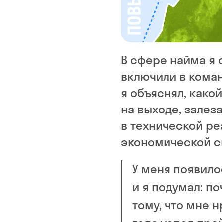
В сфере найма я с
включили в коман
я объяснял, како
на выходе, залез
в технической ре
экономической с
У меня появило
и я подумал: по
тому, что мне н