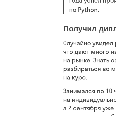
года успел про
по Python.
Получил дипл
Случайно увидел 
что дают много н
на рынке. Знать 
разбираться во м
на курс.
Занимался по 10 
на индивидуально
а 2 сентября уже