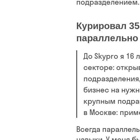
подразделением.
Курировал 35
параллельно
До Skypro я 16 
секторе: откры
подразделения,
бизнес на нужн
крупным подра
в Москве: прим
Всегда параллел
навыки. У меня 