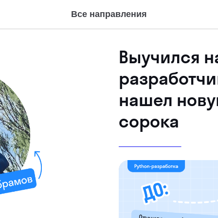
Все направления
Выучился на
разработчик
нашел нову
сорока
PYTHON-РАЗРАБОТКА