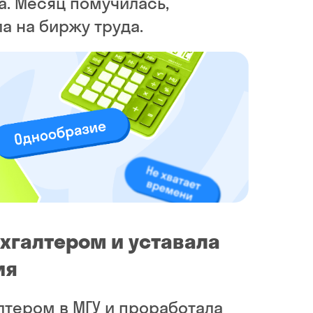
а. Месяц помучилась,
ла на биржу труда.
ухгалтером и уставала
ия
лтером в МГУ и проработала