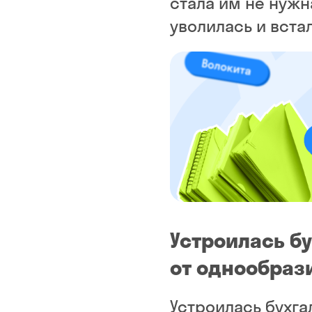
стала им не нужн
уволилась и вста
Устроилась б
от однообраз
Устроилась бухга