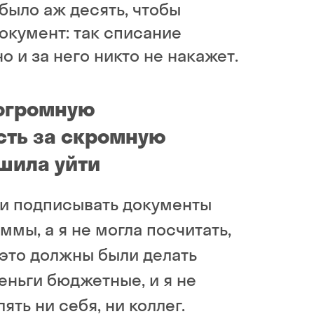
 было аж десять, чтобы
окумент: так списание
о и за него никто не накажет.
 огромную
сть за скромную
ешила уйти
ли подписывать документы
ммы, а я не могла посчитать,
 это должны были делать
еньги бюджетные, и я не
ять ни себя, ни коллег.