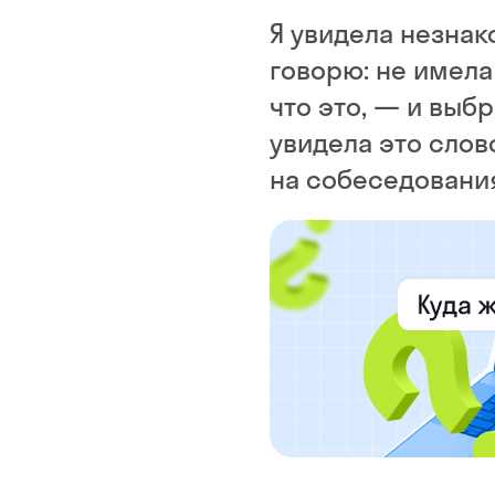
Я увидела незнак
говорю: не имела
что это, — и выбр
увидела это слово
на собеседования