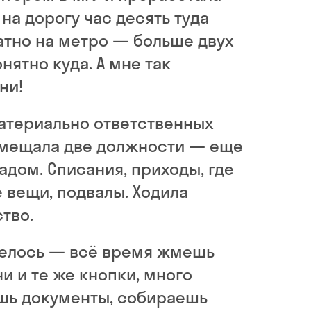
 на дорогу час десять туда
атно на метро — больше двух
нятно куда. А мне так
ни!
материально ответственных
овмещала две должности — еще
адом. Списания, приходы, где
е вещи, подвалы. Ходила
тво.
елось — всё время жмешь
и и те же кнопки, много
шь документы, собираешь