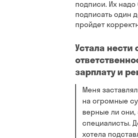
подписи. Их надо
подписать один д
пройдет корректн
Устала нести
ответственно
зарплату и р
Меня заставля
на огромные су
верные ли они,
специалисты. Д
хотела подставл