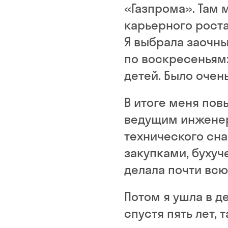
«Газпрома». Там м
карьерного роста
Я выбрала заочны
по воскресеньям:
детей. Было очен
В итоге меня пов
ведущим инженер
технического сн
закупками, бухуч
делала почти всю
Потом я ушла в де
спустя пять лет,